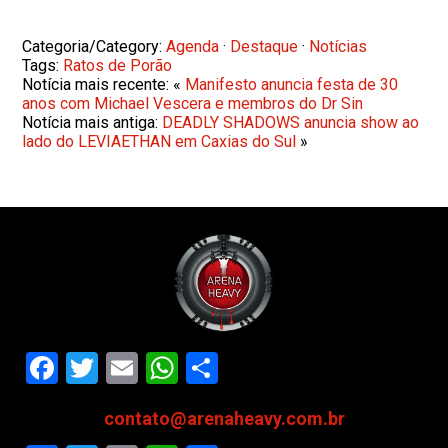
Categoria/Category:
Agenda
·
Destaque
·
Notícias
Tags:
Ratos de Porão
Notícia mais recente: «
Manifesto anuncia festa de 30
anos com Michael Vescera e membros do Dr Sin
Notícia mais antiga:
DEADLY SHADOWS anuncia show ao
lado do LEVIAETHAN em Caxias do Sul
»
Facebook
Twitter
Email
WhatsApp
Share
contato@arenaheavy.com.br