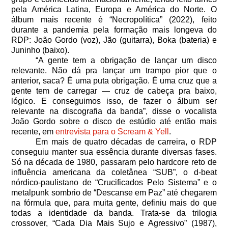
pela América Latina, Europa e América do Norte. O
álbum mais recente é “Necropolítica” (2022), feito
durante a pandemia pela formação mais longeva do
RDP: João Gordo (voz), Jão (guitarra), Boka (bateria) e
Juninho (baixo).
“A gente tem a obrigação de lançar um disco
relevante. Não dá pra lançar um trampo pior que o
anterior, saca? É uma puta obrigação. É uma cruz que a
gente tem de carregar — cruz de cabeça pra baixo,
lógico. E conseguimos isso, de fazer o álbum ser
relevante na discografia da banda”, disse o vocalista
João Gordo sobre o disco de estúdio até então mais
recente, em
entrevista para o Scream & Yell
.
Em mais de quatro décadas de carreira, o RDP
conseguiu manter sua essência durante diversas fases.
Só na década de 1980, passaram pelo hardcore reto de
influência americana da coletânea “SUB”, o d-beat
nórdico-paulistano de “Crucificados Pelo Sistema” e o
metalpunk sombrio de “Descanse em Paz” até chegarem
na fórmula que, para muita gente, definiu mais do que
todas a identidade da banda. Trata-se da trilogia
crossover, “Cada Dia Mais Sujo e Agressivo” (1987),