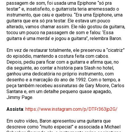
passagem de som, foi usada uma Epiphone “só pra
testar” e, insatisfeito, o guitarrista teria arremessado o
instrumento, que caiu e quebrou. “Era uma Epiphone, uma
guitarra que era só pra testar. Ele estava um pouco
alterado, vamos chamar assim. Ele não gostou da guitarra,
tocou um pouco na passagem de som e falou: ‘Essa
guitarra é uma merda’ e jogou a guitarra”, relembra Baron.
Em vez de restaurar totalmente, ele preservou a “cicatriz”
do episódio, mantendo a costura feita com cabos.
Depois, pediu para ficar com a guitarra e afirma que, no
dia seguinte, ao contar a história para Slash no hotel,
ganhou uma dedicatória no próprio instrumento, com
desenho e a marcação do ano de 1992. Com o tempo, a
peça também recebeu assinaturas de Gary Moore, Carlos
Santana e, em um detalhe pequeno quase apagado,
Jimmy Page.
Assista
:
https://www.instagram.com/p/
DTFr363jp2G/
Em outro vídeo, Baron apresentou uma guitarra que
descreve como “muito especial” e associada a Michael