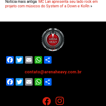
Notícia mais antiga:
MC Lan apresenta seu lado rock em
projeto com músicos do System of a Down e KoRn
»
Facebook
Twitter
Email
WhatsApp
Share
contato@arenaheavy.com.br
Facebook
Twitter
Email
WhatsApp
Share