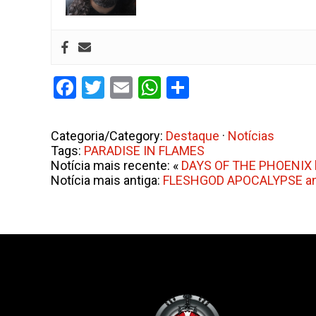
Facebook
Twitter
Email
WhatsApp
Share
Categoria/Category:
Destaque
·
Notícias
Tags:
PARADISE IN FLAMES
Notícia mais recente: «
DAYS OF THE PHOENIX l
Notícia mais antiga:
FLESHGOD APOCALYPSE anunc