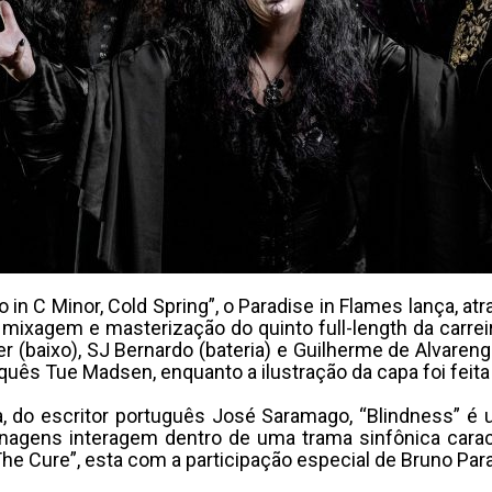
 in C Minor, Cold Spring”, o Paradise in Flames lança, a
A mixagem e masterização do quinto full-length da carre
der (baixo), SJ Bernardo (bateria) e Guilherme de Alvaren
uês Tue Madsen, enquanto a ilustração da capa foi feita
, do escritor português José Saramago, “Blindness” é 
onagens interagem dentro de uma trama sinfônica caract
“The Cure”, esta com a participação especial de Bruno Pa