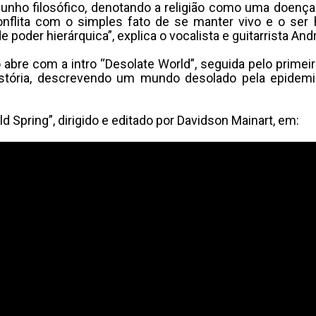
e cunho filosófico, denotando a religião como uma doen
conflita com o simples fato de se manter vivo e o se
 poder hierárquica”, explica o vocalista e guitarrista An
re com a intro “Desolate World”, seguida pelo primeiro
a história, descrevendo um mundo desolado pela epid
ld Spring”, dirigido e editado por Davidson Mainart, em: