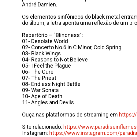
André Damien.
Os elementos sinfônicos do black metal entram
do álbum, a letra aponta uma reflexão de um p
Repertório – “Blindness”:
01- Desolate World
02- Concerto No.6 in C Minor, Cold Spring
03- Black Wings
04- Reasons to Not Believe
05- I Feel the Plague
06- The Cure
07- The Priest
08- Endless Night Battle
09- War Sonata
10- Age of Death
11- Angles and Devils
Ouça nas plataformas de streaming em
https:/
Site relacionado:
https://www.paradiseinflames
Instagram:
https://www.instagram.com/
paradi