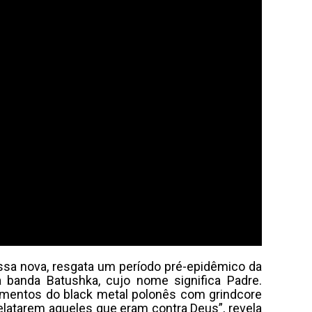
ossa nova, resgata um período pré-epidêmico da
banda Batushka, cujo nome significa Padre.
ementos do black metal polonês com grindcore
elatarem aqueles que eram contra Deus”, revela