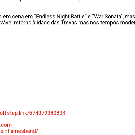
 em cena em “Endless Night Battle” e “War Sonata”, mas 
rovável retorno à Idade das Trevas mas nos tempos mode
/offstep.link/
674379380834
.
com
seinflamesband/