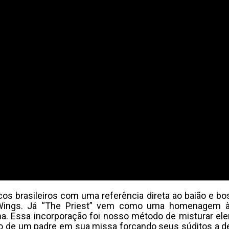
cos brasileiros com uma referência direta ao baião e b
ck Wings. Já “The Priest” vem como uma homenagem à 
a. Essa incorporação foi nosso método de misturar el
ito de um padre em sua missa forçando seus súditos a d