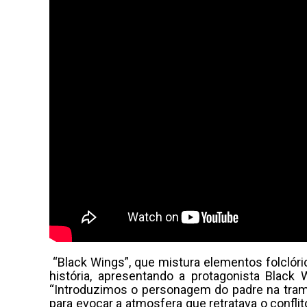
“Black Wings”, que mistura elementos folclóri
história, apresentando a protagonista Bla
“Introduzimos o personagem do padre na tram
para evocar a atmosfera que retratava o confl