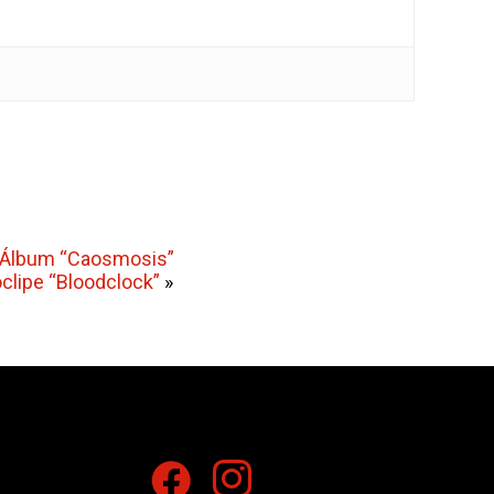
o Álbum “Caosmosis”
clipe “Bloodclock”
»