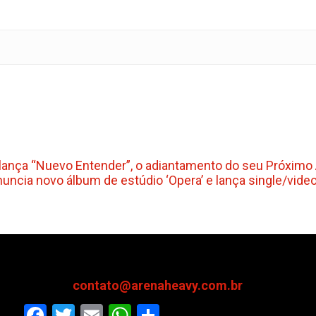
ança “Nuevo Entender”, o adiantamento do seu Próxim
ia novo álbum de estúdio ‘Opera’ e lança single/video
contato@arenaheavy.com.br
Facebook
Twitter
Email
WhatsApp
Share