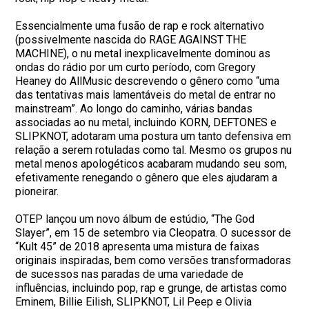
Essencialmente uma fusão de rap e rock alternativo
(possivelmente nascida do RAGE AGAINST THE
MACHINE), o nu metal inexplicavelmente dominou as
ondas do rádio por um curto período, com Gregory
Heaney do AllMusic descrevendo o gênero como “uma
das tentativas mais lamentáveis do metal de entrar no
mainstream”. Ao longo do caminho, várias bandas
associadas ao nu metal, incluindo KORN, DEFTONES e
SLIPKNOT, adotaram uma postura um tanto defensiva em
relação a serem rotuladas como tal. Mesmo os grupos nu
metal menos apologéticos acabaram mudando seu som,
efetivamente renegando o gênero que eles ajudaram a
pioneirar.
OTEP lançou um novo álbum de estúdio, “The God
Slayer”, em 15 de setembro via Cleopatra. O sucessor de
“Kult 45” de 2018 apresenta uma mistura de faixas
originais inspiradas, bem como versões transformadoras
de sucessos nas paradas de uma variedade de
influências, incluindo pop, rap e grunge, de artistas como
Eminem, Billie Eilish, SLIPKNOT, Lil Peep e Olivia