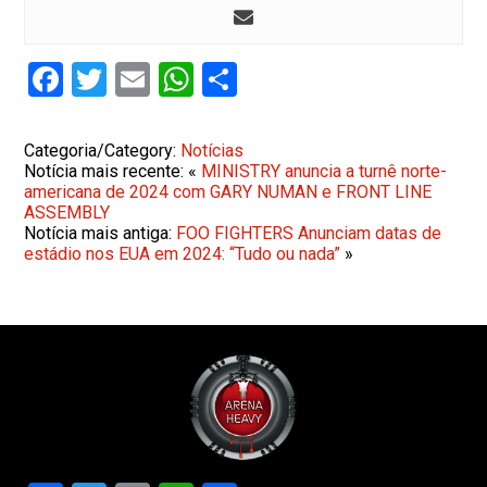
Facebook
Twitter
Email
WhatsApp
Share
Categoria/Category:
Notícias
Notícia mais recente: «
MINISTRY anuncia a turnê norte-
americana de 2024 com GARY NUMAN e FRONT LINE
ASSEMBLY
Notícia mais antiga:
FOO FIGHTERS Anunciam datas de
estádio nos EUA em 2024: “Tudo ou nada”
»