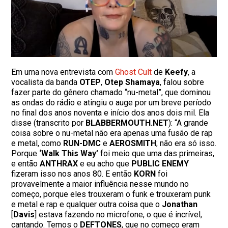
Em uma nova entrevista com
Ghost Cult
de
Keefy
, a
vocalista da banda
OTEP
,
Otep Shamaya
, falou sobre
fazer parte do gênero chamado “nu-metal”, que dominou
as ondas do rádio e atingiu o auge por um breve período
no final dos anos noventa e início dos anos dois mil. Ela
disse (transcrito por
BLABBERMOUTH.NET
): “A grande
coisa sobre o nu-metal não era apenas uma fusão de rap
e metal, como
RUN-DMC
e
AEROSMITH
; não era só isso.
Porque
‘Walk This Way’
foi meio que uma das primeiras,
e então
ANTHRAX
e eu acho que
PUBLIC ENEMY
fizeram isso nos anos 80. E então
KORN
foi
provavelmente a maior influência nesse mundo no
começo, porque eles trouxeram o funk e trouxeram punk
e metal e rap e qualquer outra coisa que o
Jonathan
[
Davis
] estava fazendo no microfone, o que é incrível,
cantando. Temos o
DEFTONES
, que no começo eram