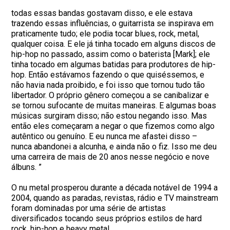
todas essas bandas gostavam disso, e ele estava
trazendo essas influências, o guitarrista se inspirava em
praticamente tudo; ele podia tocar blues, rock, metal,
qualquer coisa. E ele já tinha tocado em alguns discos de
hip-hop no passado, assim como o baterista [Mark]; ele
tinha tocado em algumas batidas para produtores de hip-
hop. Então estávamos fazendo o que quiséssemos, e
não havia nada proibido, e foi isso que tornou tudo tão
libertador. O próprio gênero começou a se canibalizar e
se tornou sufocante de muitas maneiras. E algumas boas
músicas surgiram disso; não estou negando isso. Mas
então eles começaram a negar o que fizemos como algo
autêntico ou genuíno. E eu nunca me afastei disso –
nunca abandonei a alcunha, e ainda não o fiz. Isso me deu
uma carreira de mais de 20 anos nesse negócio e nove
álbuns. ”
O nu metal prosperou durante a década notável de 1994 a
2004, quando as paradas, revistas, rádio e TV mainstream
foram dominadas por uma série de artistas
diversificados tocando seus próprios estilos de hard
rock, hip-hop e heavy metal.