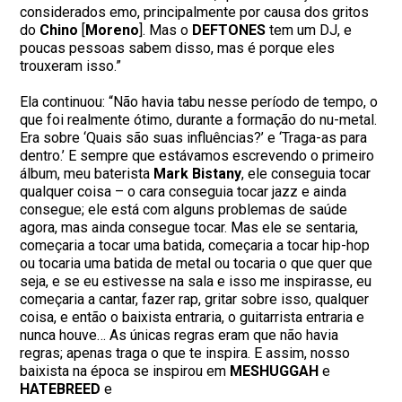
considerados emo, principalmente por causa dos gritos
do
Chino
[
Moreno
]. Mas o
DEFTONES
tem um DJ, e
poucas pessoas sabem disso, mas é porque eles
trouxeram isso.”
Ela continuou: “Não havia tabu nesse período de tempo, o
que foi realmente ótimo, durante a formação do nu-metal.
Era sobre ‘Quais são suas influências?’ e ‘Traga-as para
dentro.’ E sempre que estávamos escrevendo o primeiro
álbum, meu baterista
Mark Bistany
, ele conseguia tocar
qualquer coisa – o cara conseguia tocar jazz e ainda
consegue; ele está com alguns problemas de saúde
agora, mas ainda consegue tocar. Mas ele se sentaria,
começaria a tocar uma batida, começaria a tocar hip-hop
ou tocaria uma batida de metal ou tocaria o que quer que
seja, e se eu estivesse na sala e isso me inspirasse, eu
começaria a cantar, fazer rap, gritar sobre isso, qualquer
coisa, e então o baixista entraria, o guitarrista entraria e
nunca houve… As únicas regras eram que não havia
regras; apenas traga o que te inspira. E assim, nosso
baixista na época se inspirou em
MESHUGGAH
e
HATEBREED
e