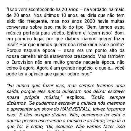
“Isso vem acontecendo há 20 anos — na verdade, há mais
de 20 anos. Nos últimos 10 anos, eu diria que não tem
sido tão frequente, mas nos anos 2000 havia muitas
conversas sobre isso, muito do tipo, ‘Bem, temos essa
música perfeita para vocês. Entrem e façam isso.’ Bom,
em primeiro lugar, por que diabos iríamos querer fazer
isso? Por que iríamos querer nos rebaixar a esse ponto?
Porque naquela época — esse era um ponto alto da
nossa carreira; ainda estávamos crescendo. Mas também
o Eurovision não era muito grande naquela época, não
como é agora. Agora é um grande negócio, o que é… você
pode ter a opinião que quiser sobre isso.”
“Eu nunca quis fazer isso, mas sempre tivemos uma
saída, porque eles nunca quiseram nos deixar escrever
nossa própria música,”
explicou.
“Então sempre
dizíamos, ‘Se pudermos escrever a música nós mesmos
e apresentar um show do HAMMERFALL, talvez façamos
isso.’ E eles sempre diziam, ‘Não, queremos ter esta e
aquela pessoa escrevendo a música e as letras,’ seja lá o
que for. E então, ‘Ok, esquece. Não vamos fazer isso