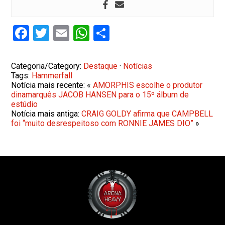
Facebook
Twitter
Email
WhatsApp
Share
Categoria/Category:
Destaque
·
Notícias
Tags:
Hammerfall
Notícia mais recente: «
AMORPHIS escolhe o produtor
dinamarquês JACOB HANSEN para o 15º álbum de
estúdio
Notícia mais antiga:
CRAIG GOLDY afirma que CAMPBELL
foi “muito desrespeitoso com RONNIE JAMES DIO”
»