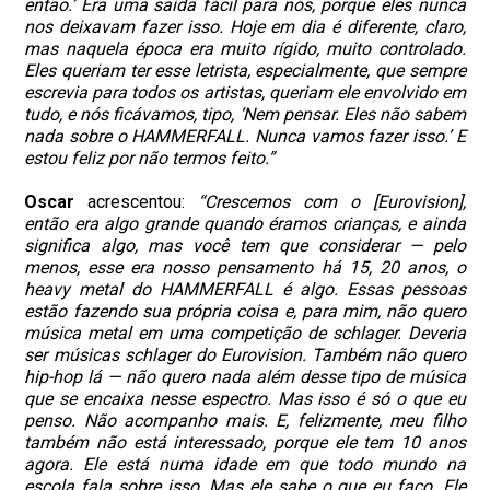
então.’ Era uma saída fácil para nós, porque eles nunca
nos deixavam fazer isso. Hoje em dia é diferente, claro,
mas naquela época era muito rígido, muito controlado.
Eles queriam ter esse letrista, especialmente, que sempre
escrevia para todos os artistas, queriam ele envolvido em
tudo, e nós ficávamos, tipo, ‘Nem pensar. Eles não sabem
nada sobre o HAMMERFALL. Nunca vamos fazer isso.’ E
estou feliz por não termos feito.”
Oscar
acrescentou:
“Crescemos com o [Eurovision],
então era algo grande quando éramos crianças, e ainda
significa algo, mas você tem que considerar — pelo
menos, esse era nosso pensamento há 15, 20 anos, o
heavy metal do HAMMERFALL é algo. Essas pessoas
estão fazendo sua própria coisa e, para mim, não quero
música metal em uma competição de schlager. Deveria
ser músicas schlager do Eurovision. Também não quero
hip-hop lá — não quero nada além desse tipo de música
que se encaixa nesse espectro. Mas isso é só o que eu
penso. Não acompanho mais. E, felizmente, meu filho
também não está interessado, porque ele tem 10 anos
agora. Ele está numa idade em que todo mundo na
escola fala sobre isso. Mas ele sabe o que eu faço. Ele