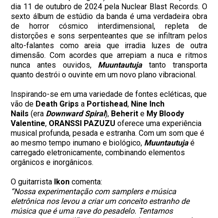
dia 11 de outubro de 2024 pela
Nuclear
Blast Records. O
sexto álbum de estúdio da banda é uma verdadeira obra
de horror cósmico interdimensional, repleta de
distorções e sons serpenteantes que se infiltram pelos
alto-falantes como areia que irradia luzes de outra
dimensão. Com acordes que arrepiam a nuca e ritmos
nunca antes ouvidos,
Muuntautuja
tanto transporta
quanto destrói o ouvinte em um novo plano vibracional.
Inspirando-se em uma variedade de fontes ecléticas, que
vão de
Death Grips
a
Portishead
,
Nine Inch
Nails
(era
Downward Spiral
),
Beherit
e
My Bloody
Valentine
,
ORANSSI PAZUZU
oferece uma experiência
musical profunda, pesada e estranha. Com um som que é
ao mesmo tempo inumano e biológico,
Muuntautuja
é
carregado eletronicamente, combinando elementos
orgânicos e inorgânicos.
O guitarrista
Ikon
comenta:
“Nossa experimentação com samplers e música
eletrônica nos levou a criar um conceito estranho de
música que é uma rave do pesadelo. Tentamos