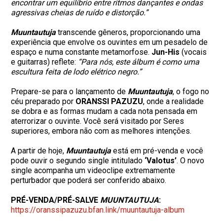
encontrar um equilíbrio entre ritmos dançantes e ondas
agressivas cheias de ruído e distorção.”
Muuntautuja
transcende gêneros, proporcionando uma
experiência que envolve os ouvintes em um pesadelo de
espaço e numa constante metamorfose.
Jun-His
(vocais
e guitarras) reflete:
“Para nós, este álbum é como uma
escultura feita de lodo elétrico negro.”
Prepare-se para o lançamento de
Muuntautuja
, o fogo no
céu preparado por
ORANSSI PAZUZU
, onde a realidade
se dobra e as formas mudam a cada nota pensada em
aterrorizar o ouvinte. Você será visitado por Seres
superiores, embora não com as melhores intenções.
A partir de hoje,
Muuntautuja
está em pré-venda e você
pode ouvir o segundo single intitulado
‘Valotus’
. O novo
single acompanha um videoclipe extremamente
perturbador que poderá ser conferido abaixo.
PRÉ-VENDA/PRÉ-SALVE
MUUNTAUTUJA
:
https://oranssipazuzu.bfan.
link/muuntautuja-album