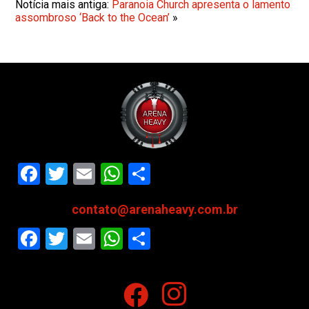
Notícia mais antiga:
Paranoia Church apresenta o lamento
assombroso ‘Back to the Ocean’
»
Facebook
Twitter
Email
WhatsApp
Share
contato@arenaheavy.com.br
Facebook
Twitter
Email
WhatsApp
Share