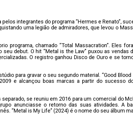
a pelos integrantes do programa “Hermes e Renato”, su
uistando uma legião de admiradores, que levou o Massa
io programa, chamado “Total Massacration”. Eles for
seu debut. O hit “Metal is the Law” puxou as vendas d
rcializadas. O registro ganhou Disco de Ouro e se tor
estúdio para gravar o seu segundo material. “Good Bloo
m 2009 e alcançou boas marcas a partir do sucesso d
 separado, se reuniu em 2016 para um comercial do Mc
grupo anunciasse o retorno das suas atividades. A ba
nês. “Metal is My Life” (2024) é o nome do seu álbum ma