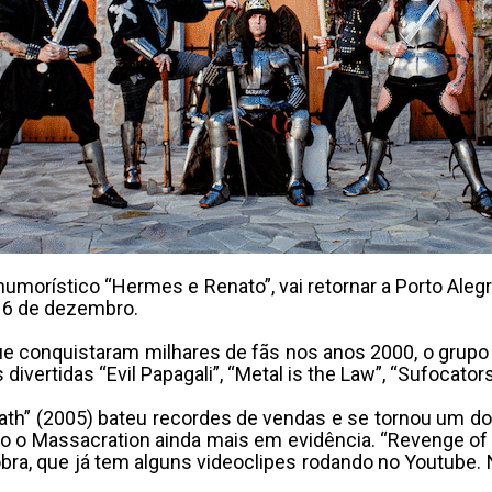
umorístico “Hermes e Renato”, vai retornar a Porto Aleg
a 6 de dezembro.
ue conquistaram milhares de fãs nos anos 2000, o grupo
 divertidas “Evil Papagali”, “Metal is the Law”, “Sufocato
eath” (2005) bateu recordes de vendas e se tornou um do
do o Massacration ainda mais em evidência. “Revenge of t
obra, que já tem alguns videoclipes rodando no Youtube. 