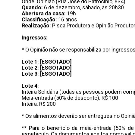
Onde: Opinião (Rua José do Patrocínio, 834)
Quando:
6 de dezembro, sábado, às 20h30
Abertura da casa:
19h
Classificação:
16 anos
Realização:
Pisca Produtora e Opinião Produto
Ingressos:
* O Opinião não se responsabiliza por ingresso
Lote 1: [ESGOTADO]
Lote 2: [ESGOTADO]
Lote 3: [ESGOTADO]
Lote 4:
Inteira Solidária (todas as pessoas podem comp
Meia-entrada (50% de desconto): R$ 100
Inteira: R$ 200
* Os alimentos deverão ser entregues no Opini
** Para o benefício da meia-entrada (50% de 
espetáculo. Os documentos aceitos como válid