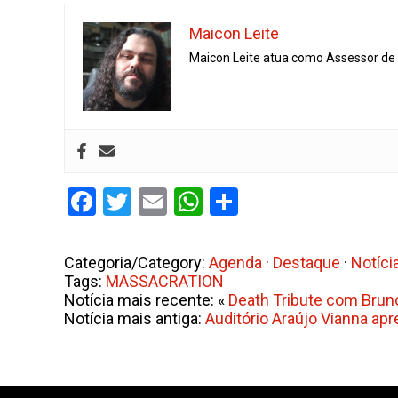
Maicon Leite
Maicon Leite atua como Assessor de I
Facebook
Twitter
Email
WhatsApp
Share
Categoria/Category:
Agenda
·
Destaque
·
Notíci
Tags:
MASSACRATION
Notícia mais recente: «
Death Tribute com Bruno
Notícia mais antiga:
Auditório Araújo Vianna ap