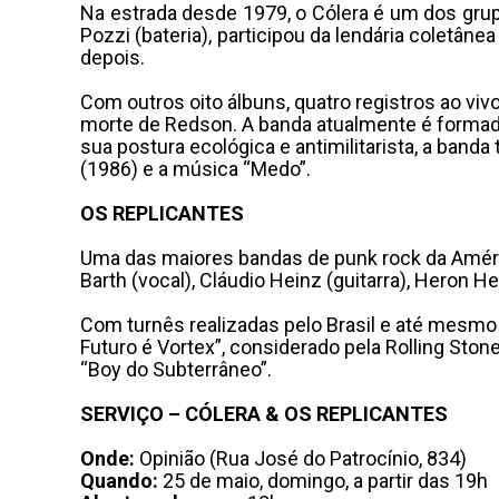
Na estrada desde 1979, o Cólera é um dos grupo
Pozzi (bateria), participou da lendária coletân
depois.
Com outros oito álbuns, quatro registros ao vi
morte de Redson. A banda atualmente é formada p
sua postura ecológica e antimilitarista, a ban
(1986) e a música “Medo”.
OS REPLICANTES
Uma das maiores bandas de punk rock da Améric
Barth (vocal), Cláudio Heinz (guitarra), Heron He
Com turnês realizadas pelo Brasil e até mesmo 
Futuro é Vortex”, considerado pela Rolling Sto
“Boy do Subterrâneo”.
SERVIÇO – CÓLERA & OS REPLICANTES
Onde:
Opinião (Rua José do Patrocínio, 834)
Quando:
25 de maio, domingo, a partir das 19h