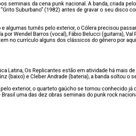
s seminais da cena punk nacional. A banda, criada pelo
ea “Grito Suburbano” (1982) antes de gravar o seu disco co
vo e algumas turnês pelo exterior, o Cólera precisou pas
or Wendel Barros (vocal), Fábio Belucci (guitarra), Val Pi
da tem no currículo alguns dos clássicos do gênero por a
a Latina, Os Replicantes estão em atividade há mais de
inz (baixo) e Cleber Andrade (bateria), a banda soltou o s
pelo exterior, o quarteto gaúcho se tornou conhecido já 
ne Brasil uma das dez obras seminais do punk rock nacion