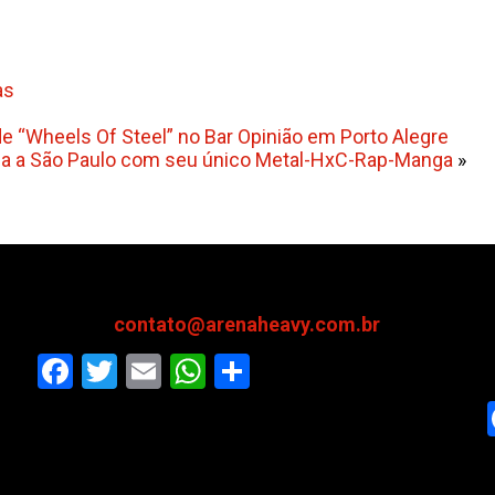
as
e “Wheels Of Steel” no Bar Opinião em Porto Alegre
orna a São Paulo com seu único Metal-HxC-Rap-Manga
»
contato@arenaheavy.com.br
Facebook
Twitter
Email
WhatsApp
Share