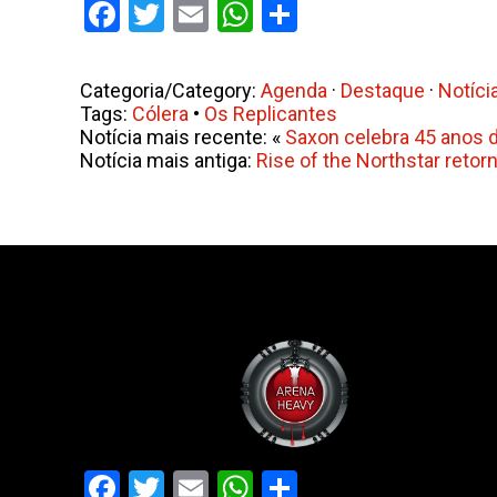
Facebook
Twitter
Email
WhatsApp
Share
Categoria/Category:
Agenda
·
Destaque
·
Notíci
Tags:
Cólera
•
Os Replicantes
Notícia mais recente: «
Saxon celebra 45 anos d
Notícia mais antiga:
Rise of the Northstar ret
Facebook
Twitter
Email
WhatsApp
Share