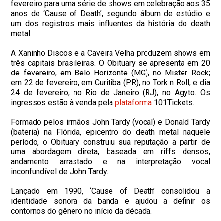
fevereiro para uma série de shows em celebração aos 35
anos de ‘Cause of Death’, segundo álbum de estúdio e
um dos registros mais influentes da história do death
metal.
A Xaninho Discos e a Caveira Velha produzem shows em
três capitais brasileiras. O Obituary se apresenta em 20
de fevereiro, em Belo Horizonte (MG), no Mister Rock;
em 22 de fevereiro, em Curitiba (PR), no Tork n Roll; e dia
24 de fevereiro, no Rio de Janeiro (RJ), no Agyto. Os
ingressos estão à venda pela
plataforma
101Tickets.
Formado pelos irmãos John Tardy (vocal) e Donald Tardy
(bateria) na Flórida, epicentro do death metal naquele
período, o Obituary construiu sua reputação a partir de
uma abordagem direta, baseada em riffs densos,
andamento arrastado e na interpretação vocal
inconfundível de John Tardy.
Lançado em 1990, ‘Cause of Death’ consolidou a
identidade sonora da banda e ajudou a definir os
contornos do gênero no início da década.