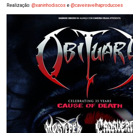
Realização:
@xaninhodiscos
e
@caveiravelhaproducoes