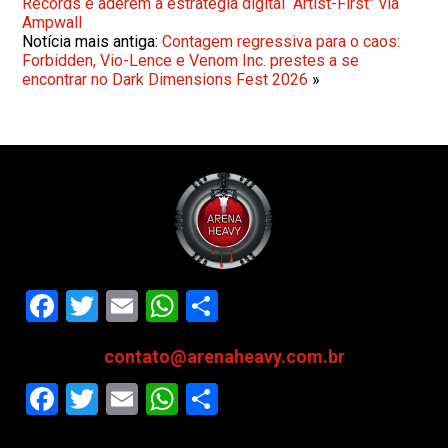
Records e aderem a estratégia digital “Artist-First” via
Ampwall
Notícia mais antiga:
Contagem regressiva para o caos:
Forbidden, Vio-Lence e Venom Inc. prestes a se
encontrar no Dark Dimensions Fest 2026
»
Facebook
Twitter
Email
WhatsApp
Share
contato@arenaheavy.com.br
Facebook
Twitter
Email
WhatsApp
Share