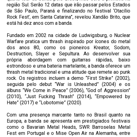
região Sul. Serão 12 datas que irão passar pelos Estados
de São Paulo, Paraná e finalizando no festival ‘Otacílio
Rock Fest’, em Santa Catarina”, revelou Xandão Brito, que
está há dez anos com a banda.
Fundado em 2002 na cidade de Ludwigsburg, o Nuclear
Warfare pratica um thrash inspirado por ícones do metal
dos anos 80, como os pioneiros Kreator, Sodom,
Destruction, Slayer e Sepultura. Ao desenvolver sua
própria abordagem com guitarras rápidas, baixo
estrondoso e uma bateria martelante, a banda oferece um
thrash metal tradicional e uma atitude que remete ao punk
rock. Os registros incluem a demo “First Strike” (2002),
seguida pelo debut “War is Unleashed” (2004) e os
álbuns “We Come in Peace” (2006), “God of Aggression”
(2010), “Just Fucking Thrash” (2014), “Empowered by
Hate” (2017) e “Lobotomie” (2020).
Com uma presença marcante tanto no Brasil quanto na
Europa, a banda se apresenta em prestigiados festivais
como o Bavarian Metal Heads, SWR Barroselas Metal
Fest em Portugal e o Mise Open Air na Alemanha, entre