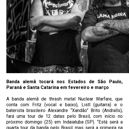
Banda alemã tocará nos Estados de São Paulo,
Paraná e Santa Catarina em fevereiro e março
A banda alemã de thrash metal Nuclear Warfare, que
conta com Fritz (vocal e baixo), Listl (guitarra) e o
baterista brasileiro Alexandre “Xandão” Brito (Andralls),
fará uma tour de 12 datas pelo Brasil, com início no
próximo domingo (25) em Indaiatuba (SP). “Está será a
quarta tour da banda pelo Brasil, mas será a primeira na