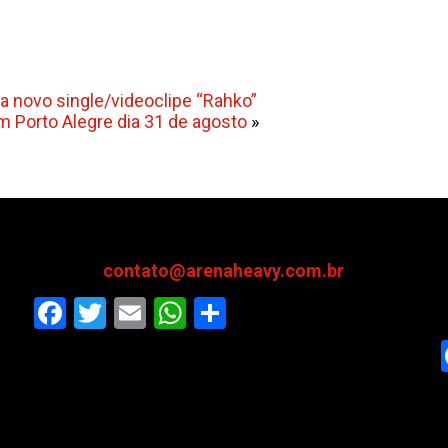
 novo single/videoclipe “Rahko”
 Porto Alegre dia 31 de agosto
»
contato@arenaheavy.com.br
Facebook
Twitter
Email
WhatsApp
Share