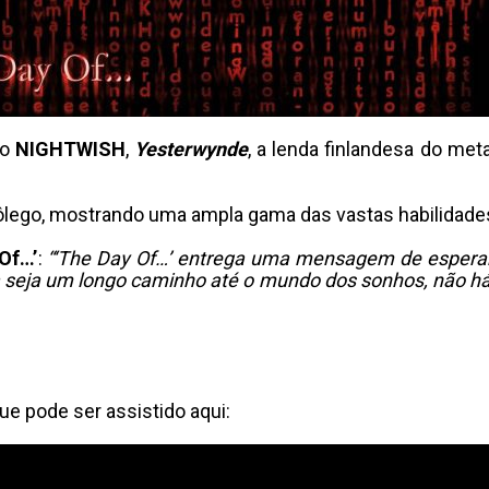
do
NIGHTWISH
,
Yesterwynde
, a lenda finlandesa do met
ôlego, mostrando uma ampla gama das vastas habilidades
Of…’
:
“‘The Day Of…’ entrega uma mensagem de esperanç
 seja um longo caminho até o mundo dos sonhos, não h
e pode ser assistido aqui: