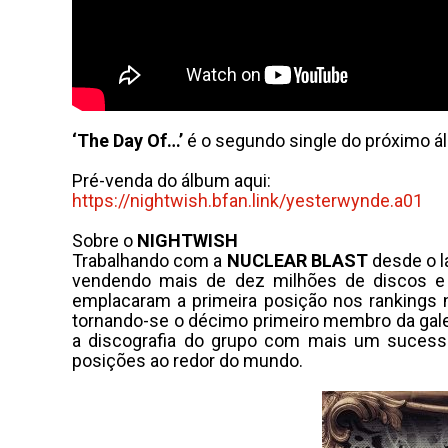
‘The Day Of…’
é o segundo single do próximo á
Pré-venda do álbum aqui:
https://nightwish.bfan.link/
yesterwynde.a01
Sobre o
NIGHTWISH
Trabalhando com a
NUCLEAR
BLAST
desde o l
vendendo mais de dez milhões de discos e 
emplacaram a primeira posição nos rankings
tornando-se o décimo primeiro membro da galer
a discografia do grupo com mais um sucesso,
posições ao redor do mundo.