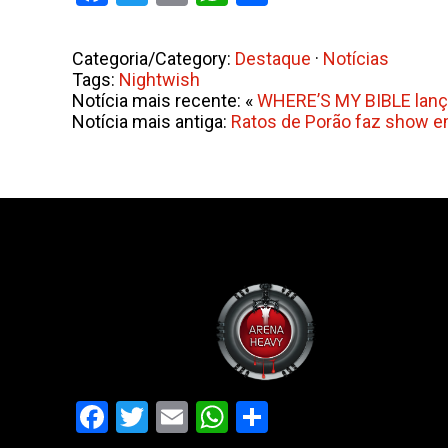
Categoria/Category:
Destaque
·
Notícias
Tags:
Nightwish
Notícia mais recente: «
WHERE’S MY BIBLE lança
Notícia mais antiga:
Ratos de Porão faz show em
Facebook
Twitter
Email
WhatsApp
Share