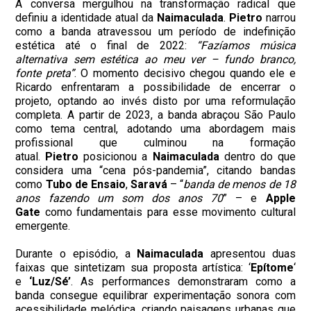
A conversa mergulhou na transformação radical que
definiu a identidade atual da
Naimaculada
.
Pietro
narrou
como a banda atravessou um período de indefinição
estética até o final de 2022:
“Fazíamos música
alternativa sem estética ao meu ver – fundo branco,
fonte preta”
. O momento decisivo chegou quando ele e
Ricardo enfrentaram a possibilidade de encerrar o
projeto, optando ao invés disto por uma reformulação
completa. A partir de 2023, a banda abraçou São Paulo
como tema central, adotando uma abordagem mais
profissional que culminou na formação
atual.
Pietro
posicionou a
Naimaculada
dentro do que
considera uma “cena pós-pandemia”, citando bandas
como
Tubo de Ensaio
,
Saravá
– “
banda de menos de 18
anos fazendo um som dos anos 70
” – e
Apple
Gate
como fundamentais para esse movimento cultural
emergente.
Durante o episódio, a
Naimaculada
apresentou duas
faixas que sintetizam sua proposta artística: ‘
Epítome
‘
e
‘Luz/Sé’
. As performances demonstraram como a
banda consegue equilibrar experimentação sonora com
acessibilidade melódica, criando paisagens urbanas que