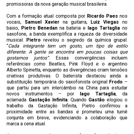
promissoras da nova geração musical brasileira.
Com a formação atual composta por
Ricardo Paes
nos
vocais,
Samuel Xavier
na guitarra,
Luiz Viegas
no
baixo,
Pietro Benedan
na bateria e
Iago Tartaglia
no
saxofone, a banda exemplifica a riqueza da diversidade
musical.
Pietro
revelou o segredo da química grupal:
“
Cada integrante tem um gosto, um tipo de estilo
diferente. A gente se encontra em poucas coisas que
gostamos juntos”
. Essas convergências incluem
referências como Beatles, Pink Floyd e o argentino
Alberto Spinetta, enquanto as divergências criam tensões
criativas produtivas. O baterista destacou ainda a
substituição temporária do saxofonista original
Frodo
–
que partiu para um intercâmbio na China para estudar
novos instrumentos – por
Iago Tartaglia
, da
aclamada
Gastação Infinita
. Quando
Gastão
elogiou o
trabalho da Gastação Infinita, Pietro confirmou a
proximidade entre as bandas e prometeu uma turnê
conjunta em breve, evidenciando a colaboração que
marca a cena atual.