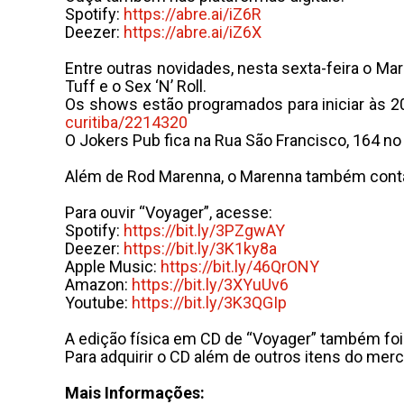
Spotify:
https://abre.ai/iZ6R
Deezer:
https://abre.ai/iZ6X
Entre outras novidades, nesta sexta-feira o Ma
Tuff e o Sex ‘N’ Roll.
Os shows estão programados para iniciar às 2
curitiba/2214320
O Jokers Pub fica na Rua São Francisco, 164 no 
Além de Rod Marenna, o Marenna também conta co
Para ouvir “Voyager”, acesse:
Spotify:
https://bit.ly/3PZgwAY
Deezer:
https://bit.ly/3K1ky8a
Apple Music:
https://bit.ly/46QrONY
Amazon:
https://bit.ly/3XYuUv6
Youtube:
https://bit.ly/3K3QGIp
A edição física em CD de “Voyager” também foi 
Para adquirir o CD além de outros itens do merc
Mais Informações: