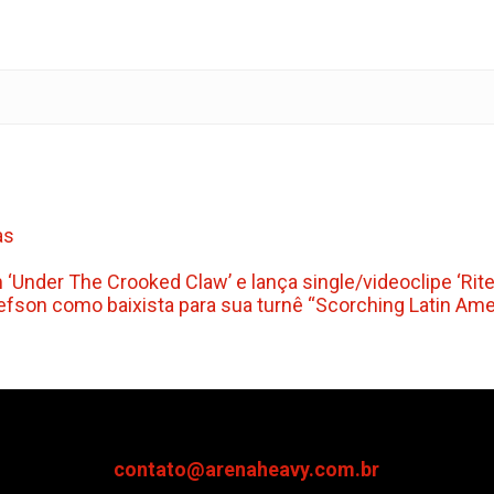
as
‘Under The Crooked Claw’ e lança single/videoclipe ‘Rite
efson como baixista para sua turnê “Scorching Latin Ame
contato@arenaheavy.com.br