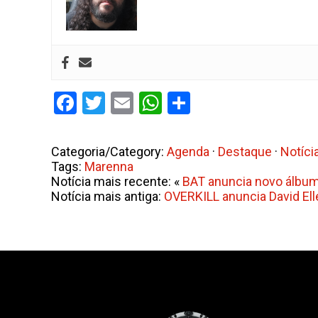
Facebook
Twitter
Email
WhatsApp
Share
Categoria/Category:
Agenda
·
Destaque
·
Notíci
Tags:
Marenna
Notícia mais recente: «
BAT anuncia novo álbum 
Notícia mais antiga:
OVERKILL anuncia David Ell