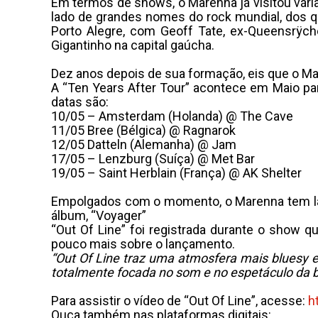
Em termos de shows, o Marenna já visitou vári
lado de grandes nomes do rock mundial, dos q
Porto Alegre, com Geoff Tate, ex-Queensrÿch
Gigantinho na capital gaúcha.
Dez anos depois de sua formação, eis que o Mare
A “Ten Years After Tour” acontece em Maio p
datas são:
10/05 – Amsterdam (Holanda) @ The Cave
11/05 Bree (Bélgica) @ Ragnarok
12/05 Datteln (Alemanha) @ Jam
17/05 – Lenzburg (Suíça) @ Met Bar
19/05 – Saint Herblain (França) @ AK Shelter
Empolgados com o momento, o Marenna tem lanç
álbum, “Voyager”
“Out Of Line” foi registrada durante o show
pouco mais sobre o lançamento.
“Out Of Line traz uma atmosfera mais bluesy 
totalmente focada no som e no espetáculo da b
Para assistir o vídeo de “Out Of Line”, acesse:
h
Ouça também nas plataformas digitais: