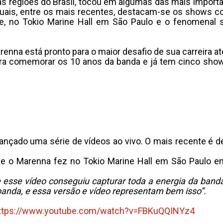
as regiões do Brasil, tocou em algumas das mais impor
uais, entre os mais recentes, destacam-se os shows co
e, no Tokio Marine Hall em São Paulo e o fenomenal 
nna está pronto para o maior desafio de sua carreira até
ara comemorar os 10 anos da banda e já tem cinco show
ado uma série de vídeos ao vivo. O mais recente é de 
 que o Marenna fez no Tokio Marine Hall em São Paulo
e esse vídeo conseguiu capturar toda a energia da ban
anda, e essa versão e vídeo representam bem isso”.
ttps://www.youtube.com/watch?
v=FBKuQQINYz4