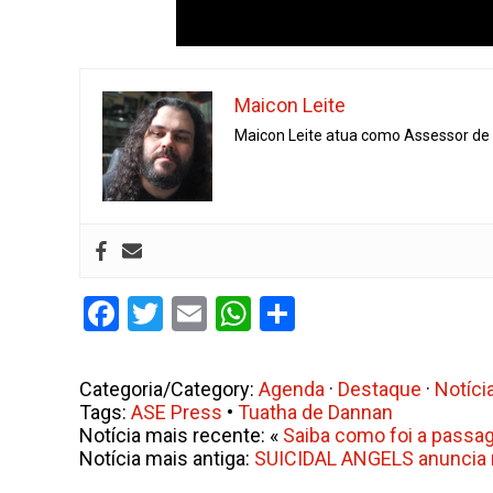
Maicon Leite
Maicon Leite atua como Assessor de I
Facebook
Twitter
Email
WhatsApp
Share
Categoria/Category:
Agenda
·
Destaque
·
Notíci
Tags:
ASE Press
•
Tuatha de Dannan
Notícia mais recente: «
Saiba como foi a passa
Notícia mais antiga:
SUICIDAL ANGELS anuncia n