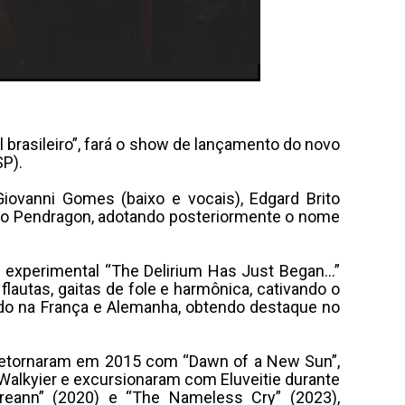
l brasileiro”, fará o show de lançamento do novo
SP).
iovanni Gomes (baixo e vocais), Edgard Brito
 como Pendragon, adotando posteriormente o nome
EP experimental “The Delirium Has Just Began…”
lautas, gaitas de fole e harmônica, cativando o
ndo na França e Alemanha, obtendo destaque no
. Retornaram em 2015 com “Dawn of a New Sun”,
m Walkyier e excursionaram com Eluveitie durante
reann” (2020) e “The Nameless Cry” (2023),