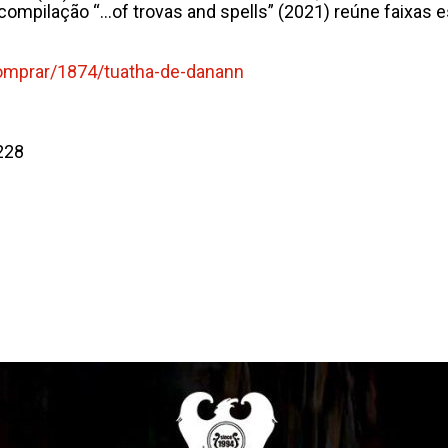
compilação “…of trovas and spells” (2021) reúne faixas 
omprar/1874/tuatha-de-danann
228