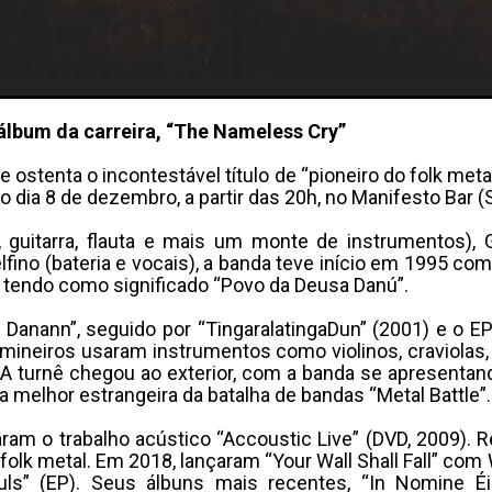
álbum da carreira, “The Nameless Cry”
ostenta o incontestável título de “pioneiro do folk meta
o dia 8 de dezembro, a partir das 20h, no Manifesto Bar (
guitarra, flauta e mais um monte de instrumentos), G
Delfino (bateria e vocais), a banda teve início em 1995
e tendo como significado “Povo da Deusa Danú”.
e Danann”, seguido por “TingaralatingaDun” (2001) e o 
mineiros usaram instrumentos como violinos, craviolas, f
 A turnê chegou ao exterior, com a banda se apresenta
a melhor estrangeira da batalha de bandas “Metal Battle”.
çaram o trabalho acústico “Accoustic Live” (DVD, 2009)
 folk metal. Em 2018, lançaram “Your Wall Shall Fall” co
ls” (EP). Seus álbuns mais recentes, “In Nomine Éi