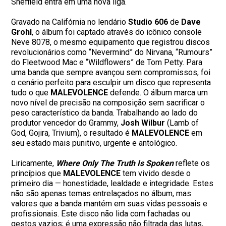
Sheffield entra em uma nova liga.
Gravado na Califórnia no lendário
Studio 606
de
Dave
Grohl
, o álbum foi captado através do icônico console
Neve 8078, o mesmo equipamento que registrou discos
revolucionários como “Nevermind” do Nirvana, “Rumours”
do Fleetwood Mac e “Wildflowers” de Tom Petty. Para
uma banda que sempre avançou sem compromissos, foi
o cenário perfeito para esculpir um disco que representa
tudo o que
MALEVOLENCE
defende. O álbum marca um
novo nível de precisão na composição sem sacrificar o
peso característico da banda. Trabalhando ao lado do
produtor vencedor do Grammy,
Josh Wilbur
(Lamb of
God, Gojira, Trivium), o resultado é
MALEVOLENCE
em
seu estado mais punitivo, urgente e antológico.
Liricamente,
Where Only The Truth Is Spoken
reflete os
princípios que
MALEVOLENCE
tem vivido desde o
primeiro dia — honestidade, lealdade e integridade. Estes
não são apenas temas entrelaçados no álbum, mas
valores que a banda mantém em suas vidas pessoais e
profissionais. Este disco não lida com fachadas ou
gestos vazios; é uma expressão não filtrada das lutas,