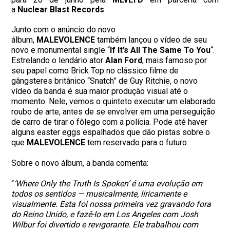
a
Nuclear Blast Records
.
Junto com o anúncio do novo
álbum,
MALEVOLENCE
também lançou o vídeo de seu
novo e monumental single “
If It’s All The Same To You
“.
Estrelando o lendário ator
Alan Ford
, mais famoso por
seu papel como Brick Top no clássico filme de
gângsteres britânico “Snatch” de Guy Ritchie, o novo
vídeo da banda é sua maior produção visual até o
momento. Nele, vemos o quinteto executar um elaborado
roubo de arte, antes de se envolver em uma perseguição
de carro de tirar o fôlego com a polícia. Pode até haver
alguns easter eggs espalhados que dão pistas sobre o
que
MALEVOLENCE
tem reservado para o futuro.
Sobre o novo álbum, a banda comenta:
“
‘Where Only the Truth Is Spoken’ é uma evolução em
todos os sentidos — musicalmente, liricamente e
visualmente. Esta foi nossa primeira vez gravando fora
do Reino Unido, e fazê-lo em Los Angeles com Josh
Wilbur foi divertido e revigorante. Ele trabalhou com