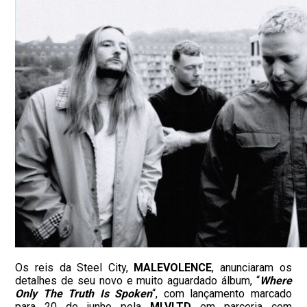
Os reis da Steel City,
MALEVOLENCE
, anunciaram os
detalhes de seu novo e muito aguardado álbum, “
Where
Only The Truth Is Spoken
“, com lançamento marcado
para 20 de junho pela
MLVLTD
em parceria com