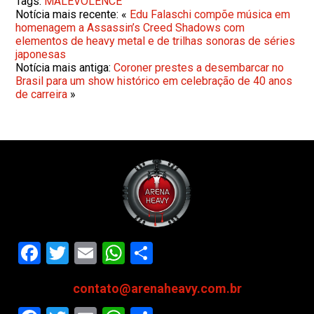
Tags:
MALEVOLENCE
Notícia mais recente: «
Edu Falaschi compõe música em
homenagem a Assassin’s Creed Shadows com
elementos de heavy metal e de trilhas sonoras de séries
japonesas
Notícia mais antiga:
Coroner prestes a desembarcar no
Brasil para um show histórico em celebração de 40 anos
de carreira
»
Facebook
Twitter
Email
WhatsApp
Share
contato@arenaheavy.com.br