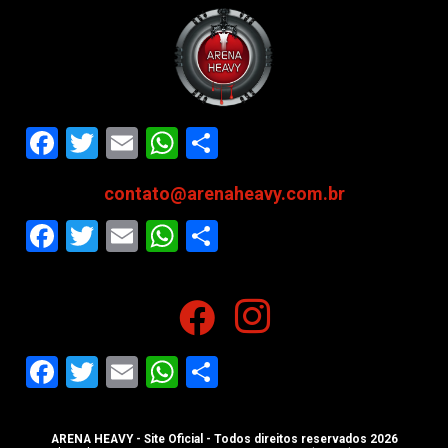
Facebook
Twitter
Email
WhatsApp
Share
contato@arenaheavy.com.br
Facebook
Twitter
Email
WhatsApp
Share
Facebook
Twitter
Email
WhatsApp
Share
ARENA HEAVY - Site Oficial - Todos direitos reservados 2026