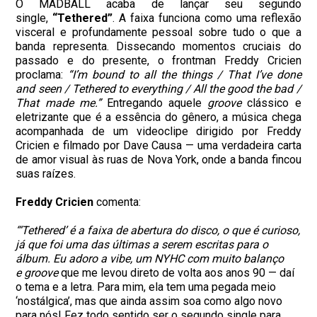
O MADBALL acaba de lançar seu segundo
single,
“Tethered”
. A faixa funciona como uma reflexão
visceral e profundamente pessoal sobre tudo o que a
banda representa. Dissecando momentos cruciais do
passado e do presente, o frontman Freddy Cricien
proclama:
“I’m bound to all the things / That I’ve done
and seen / Tethered to everything / All the good the bad /
That made me.”
Entregando aquele
groove
clássico e
eletrizante que é a essência do gênero, a música chega
acompanhada de um videoclipe dirigido por Freddy
Cricien e filmado por Dave Causa — uma verdadeira carta
de amor visual às ruas de Nova York, onde a banda fincou
suas raízes.
Freddy Cricien
comenta:
“‘Tethered’ é a faixa de abertura do disco, o que é curioso,
já que foi uma das últimas a serem escritas para o
álbum. Eu adoro a vibe, um NYHC com muito balanço
e
groove
que me levou direto de volta aos anos 90 — daí
o tema e a letra. Para mim, ela tem uma pegada meio
‘nostálgica’, mas que ainda assim soa como algo novo
para nós! Fez todo sentido ser o segundo single para