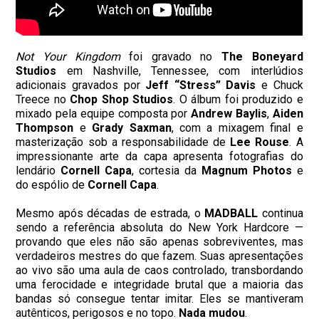
Not Your Kingdom
foi gravado no
The Boneyard
Studios
em Nashville, Tennessee, com interlúdios
adicionais gravados por
Jeff “Stress” Davis
e Chuck
Treece no
Chop Shop Studios
. O álbum foi produzido e
mixado pela equipe composta por
Andrew Baylis
,
Aiden
Thompson
e
Grady Saxman
, com a mixagem final e
masterização sob a responsabilidade de
Lee Rouse
. A
impressionante arte da capa apresenta fotografias do
lendário
Cornell Capa
, cortesia da
Magnum Photos
e
do espólio de
Cornell Capa
.
Mesmo após décadas de estrada, o
MADBALL
continua
sendo a referência absoluta do New York Hardcore —
provando que eles não são apenas sobreviventes, mas
verdadeiros mestres do que fazem. Suas apresentações
ao vivo são uma aula de caos controlado, transbordando
uma ferocidade e integridade brutal que a maioria das
bandas só consegue tentar imitar. Eles se mantiveram
autênticos, perigosos e no topo.
Nada mudou
.