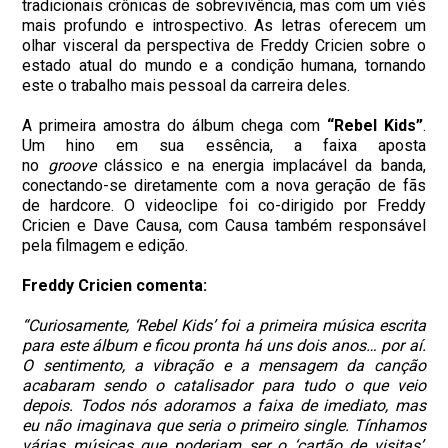
tradicionais crônicas de sobrevivência, mas com um viés
mais profundo e introspectivo. As letras oferecem um
olhar visceral da perspectiva de Freddy Cricien sobre o
estado atual do mundo e a condição humana, tornando
este o trabalho mais pessoal da carreira deles.
A primeira amostra do álbum chega com
“Rebel Kids”
.
Um hino em sua essência, a faixa aposta
no
groove
clássico e na energia implacável da banda,
conectando-se diretamente com a nova geração de fãs
de hardcore. O videoclipe foi co-dirigido por Freddy
Cricien e Dave Causa, com Causa também responsável
pela filmagem e edição.
Freddy Cricien comenta:
“Curiosamente, ‘Rebel Kids’ foi a primeira música escrita
para este álbum e ficou pronta há uns dois anos… por aí.
O sentimento, a vibração e a mensagem da canção
acabaram sendo o catalisador para tudo o que veio
depois. Todos nós adoramos a faixa de imediato, mas
eu não imaginava que seria o primeiro single. Tínhamos
várias músicas que poderiam ser o ‘cartão de visitas’,