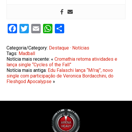
Facebook
Twitter
Email
WhatsApp
Share
Categoria/Category:
Destaque
·
Notícias
Tags:
Madball
Notícia mais recente: «
Cromathia retoma atividades e
lança single “Cycles of the Fall”
Notícia mais antiga:
Edu Falaschi lança “Mi’raj”, novo
single com participação de Veronica Bordacchini, do
Fleshgod Apocalypse
»