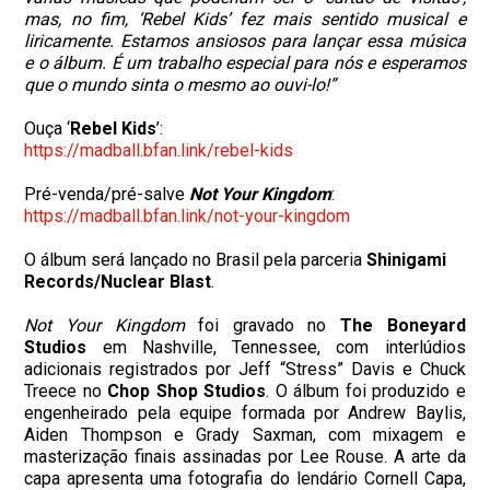
mas, no fim, ‘Rebel Kids’ fez mais sentido musical e
liricamente. Estamos ansiosos para lançar essa música
e o álbum. É um trabalho especial para nós e esperamos
que o mundo sinta o mesmo ao ouvi-lo!”
Ouça ‘
Rebel Kids
’:
https://madball.bfan.link/
rebel-kids
Pré-venda/pré-salve
Not Your Kingdom
:
https://madball.bfan.link/not-
your-kingdom
O álbum será lançado no Brasil pela parceria
Shinigami
Records/Nuclear Blast
.
Not Your Kingdom
foi gravado no
The Boneyard
Studios
em Nashville, Tennessee, com interlúdios
adicionais registrados por Jeff “Stress” Davis e Chuck
Treece no
Chop Shop Studios
. O álbum foi produzido e
engenheirado pela equipe formada por Andrew Baylis,
Aiden Thompson e Grady Saxman, com mixagem e
masterização finais assinadas por Lee Rouse. A arte da
capa apresenta uma fotografia do lendário Cornell Capa,