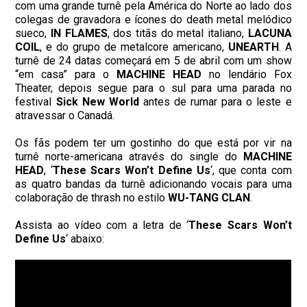
com uma grande turnê pela América do Norte ao lado dos
colegas de gravadora e ícones do death metal melódico
sueco,
IN FLAMES
, dos titãs do metal italiano,
LACUNA
COIL
, e do grupo de metalcore americano,
UNEARTH
. A
turnê de 24 datas começará em 5 de abril com um show
“em casa” para o
MACHINE HEAD
no lendário Fox
Theater, depois segue para o sul para uma parada no
festival
Sick New World
antes de rumar para o leste e
atravessar o Canadá.
Os fãs podem ter um gostinho do que está por vir na
turnê norte-americana através do single do
MACHINE
HEAD
, ‘
These Scars Won’t Define Us
‘, que conta com
as quatro bandas da turnê adicionando vocais para uma
colaboração de thrash no estilo
WU-TANG CLAN
.
Assista ao vídeo com a letra de ‘
These Scars Won’t
Define Us
‘ abaixo: