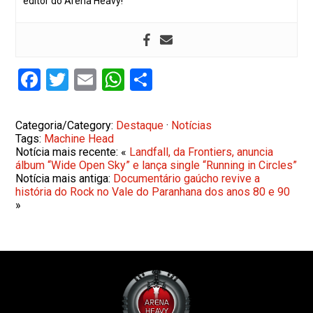
editor do Arena Heavy!
Facebook
Twitter
Email
WhatsApp
Share
Categoria/Category:
Destaque
·
Notícias
Tags:
Machine Head
Notícia mais recente: «
Landfall, da Frontiers, anuncia
álbum “Wide Open Sky” e lança single “Running in Circles”
Notícia mais antiga:
Documentário gaúcho revive a
história do Rock no Vale do Paranhana dos anos 80 e 90
»