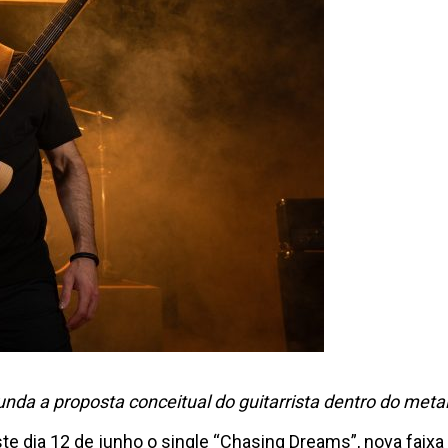
nda a proposta conceitual do guitarrista dentro do metal
ste dia 12 de junho o single “Chasing Dreams”, nova faixa