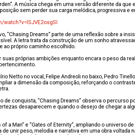
den”. A música chega em uma versão diferente da que e
mposição sem perder sua carga melódica, progressiva e 
m/watch?
v=lSJVE2osgSI
o, “Chasing Dreams” parte de uma reflexão sobre a ins
sível. A letra trata da construção de um sonho atravessa
 ao próprio caminho escolhido.
r suas próprias ambições enquanto encara o peso da re
 pertencimento.
rio Netto no vocal, Felipe Andreoli no baixo, Pedro Tinell
pliar a dimensão da composição, reforçando o contras
tra.
o de conquista, “Chasing Dreams” observa o percurso po
 certezas desaparecem e quando o desejo de chegar a al
 a Man” e “Gates of Eternity”, ampliando o universo de 
sta de unir peso, melodia e narrativa em uma obra voltad