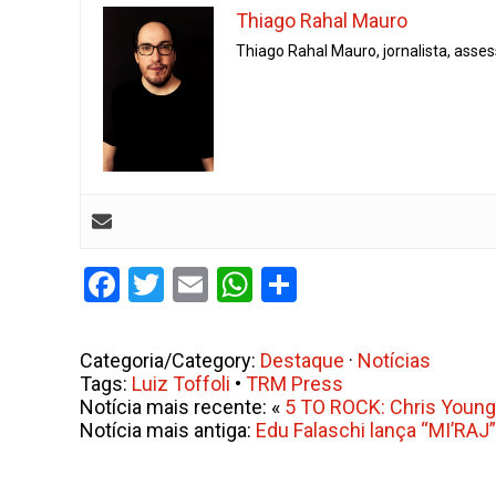
Thiago Rahal Mauro
Thiago Rahal Mauro, jornalista, asse
Facebook
Twitter
Email
WhatsApp
Share
Categoria/Category:
Destaque
·
Notícias
Tags:
Luiz Toffoli
•
TRM Press
Notícia mais recente: «
5 TO ROCK: Chris Young 
Notícia mais antiga:
Edu Falaschi lança “MI’RAJ”,