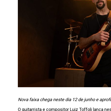
Nova faixa chega neste dia 12 de junho e aprofu
O guitarrista e compositor Luiz Toffoli lança ne