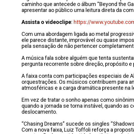
caminho que antecede o álbum “Beyond the Gar
apresentar ao público uma leitura direta da co
Assista o videoclipe
:
https://www.youtube.co
Com uma abordagem ligada ao metal progressiv
ele parece distante, improvável ou quase impos
pela sensação de não pertencer completamente
A música fala sobre alguém que tenta sustenta
pergunta recorrente sobre direção, propósito e
A faixa conta com participações especiais de Alí
orquestrações. Os músicos contribuem para am
atmosféricas e a carga dramática presente na le
Em vez de tratar o sonho apenas como sinônim
quando a jornada se torna instável, quando as
deslocamento.
“Chasing Dreams” sucede os singles “Shadows of
Com a nova faixa, Luiz Toffoli reforça a propo