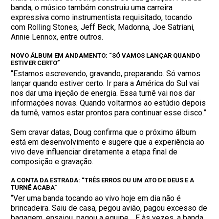
banda, o músico também construiu uma carreira
expressiva como instrumentista requisitado, tocando
com Rolling Stones, Jeff Beck, Madonna, Joe Satriani,
Annie Lennox, entre outros.
NOVO ÁLBUM EM ANDAMENTO: “SÓ VAMOS LANÇAR QUANDO
ESTIVER CERTO”
“Estamos escrevendo, gravando, preparando. Só vamos
lançar quando estiver certo. Ir para a América do Sul vai
nos dar uma injeção de energia. Essa turnê vai nos dar
informações novas. Quando voltarmos ao estúdio depois
da turnê, vamos estar prontos para continuar esse disco.”
Sem cravar datas, Doug confirma que o próximo álbum
está em desenvolvimento e sugere que a experiência ao
vivo deve influenciar diretamente a etapa final de
composição e gravação.
A CONTA DA ESTRADA: “TRÊS ERROS OU UM ATO DE DEUS E A
TURNÊ ACABA”
“Ver uma banda tocando ao vivo hoje em dia não é
brincadeira. Saiu de casa, pegou avião, pagou excesso de
bagagem, ensaiou, pagou a equipe… E às vezes, a banda