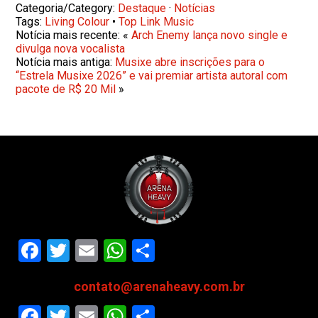
Categoria/Category:
Destaque
·
Notícias
Tags:
Living Colour
•
Top Link Music
Notícia mais recente: «
Arch Enemy lança novo single e
divulga nova vocalista
Notícia mais antiga:
Musixe abre inscrições para o
“Estrela Musixe 2026” e vai premiar artista autoral com
pacote de R$ 20 Mil
»
Facebook
Twitter
Email
WhatsApp
Share
contato@arenaheavy.com.br
Facebook
Twitter
Email
WhatsApp
Share