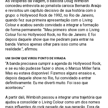
Às vésperas da viagem, o baixista Doug Wimbish
concedeu entrevista ao jornalista carioca Bernardo Araújo
e revisitou um capítulo decisivo de sua história com o
grupo: o Hollywood Rock de 1992, no Rio de Janeiro,
quando fez sua primeira apresentação com o Living
Colour e acabou sendo convidado a integrar a formação
de forma permanente. “Meu primeiro show com o Living
Colour foi no Hollywood Rock, no Rio de Janeiro. E foi
depois daquele show que me pediram para entrar na
banda. Vamos apenas olhar para isso como uma
realidade.”, afirmou.
UM SHOW QUE VIROU PONTO DE VIRADA
“A banda precisava cumprir a agenda do Hollywood Rock,
e se eu não pudesse fazer o show, o Marcus Miller faria.
Mas eu estava disponível. Fizemos alguns ensaios e,
depois daquele show no Rio, fui convidado a entrar
definitivamente. Eu me diverti muito. Foi isso que
aconteceu.”
A partir dali, Wimbish passou a integrar uma trajetória que
ajudou a consolidar o Living Colour como um dos nomes
mais influentes do rock pesado de sua geração. Fora da