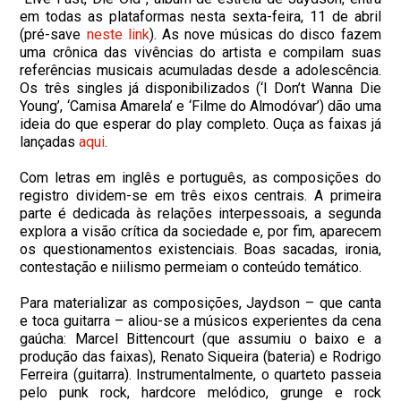
em todas as plataformas nesta sexta-feira, 11 de abril
(pré-save
neste link
). As nove músicas do disco fazem
uma crônica das vivências do artista e compilam suas
referências musicais acumuladas desde a adolescência.
Os três singles já disponibilizados (‘I Don’t Wanna Die
Young’, ‘Camisa Amarela’ e ‘Filme do Almodóvar’) dão uma
ideia do que esperar do play completo. Ouça as faixas já
lançadas
aqui
.
Com letras em inglês e português, as composições do
registro dividem-se em três eixos centrais. A primeira
parte é dedicada às relações interpessoais, a segunda
explora a visão crítica da sociedade e, por fim, aparecem
os questionamentos existenciais. Boas sacadas, ironia,
contestação e niilismo permeiam o conteúdo temático.
Para materializar as composições, Jaydson – que canta
e toca guitarra – aliou-se a músicos experientes da cena
gaúcha: Marcel Bittencourt (que assumiu o baixo e a
produção das faixas), Renato Siqueira (bateria) e Rodrigo
Ferreira (guitarra). Instrumentalmente, o quarteto passeia
pelo punk rock, hardcore melódico, grunge e rock