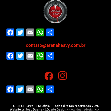
Facebook
Twitter
Email
WhatsApp
Share
contato@arenaheavy.com.br
Facebook
Twitter
Email
WhatsApp
Share
Facebook
Twitter
Email
WhatsApp
Share
ARENA HEAVY - Site Oficial - Todos direitos reservados 2026
Website by Joao Duarte - J.Duarte Design -
www.jduartedesign.com