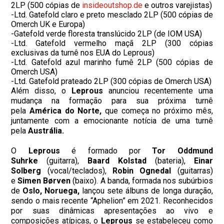
2LP (500 cópias de
insideoutshop.de
e outros varejistas)
-Ltd. Gatefold claro e preto mesclado 2LP (500 cópias de
Omerch UK e Europa)
-Gatefold verde floresta translúcido 2LP (de IOM USA)
-Ltd. Gatefold vermelho maçã 2LP (300 cópias
exclusivas da turnê nos EUA do Leprous)
-Ltd. Gatefold azul marinho fumê 2LP (500 cópias de
Omerch USA)
-Ltd. Gatefold prateado 2LP (300 cópias de Omerch USA)
Além disso, o
Leprous
anunciou recentemente uma
mudança na formação para sua próxima turnê
pela
América do Norte,
que começa no próximo mês,
juntamente com a emocionante notícia de uma turnê
pela
Austrália.
O
Leprous
é formado por
Tor Oddmund
Suhrke
(guitarra),
Baard Kolstad
(bateria),
Einar
Solberg
(vocal/teclados),
Robin Ognedal
(guitarras)
e
Simen Børven
(baixo). A banda, formada nos subúrbios
de
Oslo, Noruega,
lançou sete álbuns de longa duração,
sendo o mais recente “Aphelion” em 2021. Reconhecidos
por suas dinâmicas apresentações ao vivo e
composições atípicas, o
Leprous
se estabeleceu como