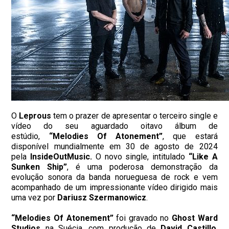
O
Leprous
tem o prazer de apresentar o terceiro single e
vídeo do seu aguardado oitavo álbum de
estúdio,
“Melodies Of Atonement”
, que estará
disponível mundialmente em 30 de agosto de 2024
pela
InsideOutMusic.
O novo single, intitulado
“Like A
Sunken Ship”
, é uma poderosa demonstração da
evolução sonora da banda norueguesa de rock e vem
acompanhado de um impressionante vídeo dirigido mais
uma vez por
Dariusz Szermanowicz
.
“Melodies Of Atonement”
foi gravado no
Ghost Ward
Studios
na Suécia, com produção de
David Castillo
,