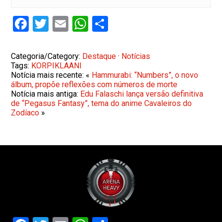
Facebook
Twitter
Email
WhatsApp
Share
Categoria/Category:
Destaque
·
Notícias
Tags:
KORPIKLAANI
Notícia mais recente: «
Hammurabi: “Numbers”, o novo
álbum, propõe reflexões com números de morte
Notícia mais antiga:
Edu Falaschi lança versão definitiva
de “Pegasus Fantasy”, tema do anime Cavaleiros do
Zodíaco
»