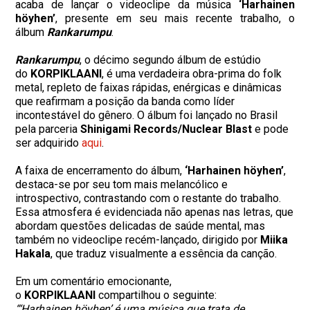
acaba de lançar o videoclipe da música
‘Harhainen
höyhen’
, presente em seu mais recente trabalho, o
álbum
Rankarumpu
.
Rankarumpu
, o décimo segundo álbum de estúdio
do
KORPIKLAANI
, é uma verdadeira obra-prima do folk
metal, repleto de faixas rápidas, enérgicas e dinâmicas
que reafirmam a posição da banda como líder
incontestável do gênero. O álbum foi lançado no Brasil
pela parceria
Shinigami Records/Nuclear Blast
e pode
ser adquirido
aqui
.
A faixa de encerramento do álbum,
‘Harhainen höyhen’
,
destaca-se por seu tom mais melancólico e
introspectivo, contrastando com o restante do trabalho.
Essa atmosfera é evidenciada não apenas nas letras, que
abordam questões delicadas de saúde mental, mas
também no videoclipe recém-lançado, dirigido por
Miika
Hakala
, que traduz visualmente a essência da canção.
Em um comentário emocionante,
o
KORPIKLAANI
compartilhou o seguinte:
“‘Harhainen höyhen’ é uma música que trata de