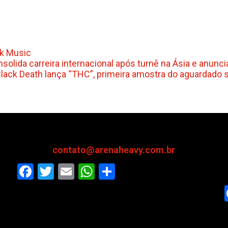
nk Music
olida carreira internacional após turnê na Ásia e anunc
Black Death lança “THC”, primeira amostra do aguardado
contato@arenaheavy.com.br
Facebook
Twitter
Email
WhatsApp
Share