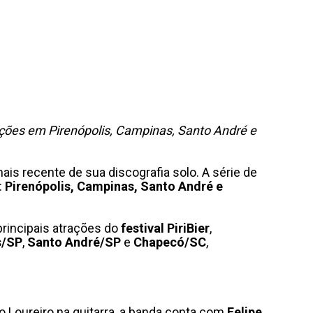
ações em Pirenópolis, Campinas, Santo André e
mais recente de sua discografia solo. A série de
:
Pirenópolis, Campinas, Santo André e
principais atrações do
festival PiriBier
,
s/SP
,
Santo André/SP
e
Chapecó
/SC
,
 Loureiro na guitarra, a banda conta com
Felipe