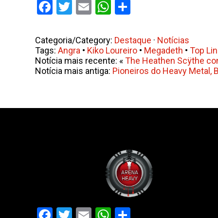
Facebook
Twitter
Email
WhatsApp
Share
Categoria/Category:
Destaque
·
Notícias
Tags:
Angra
•
Kiko Loureiro
•
Megadeth
•
Top Li
Notícia mais recente: «
The Heathen Scÿthe cons
Notícia mais antiga:
Pioneiros do Heavy Metal, 
Facebook
Twitter
Email
WhatsApp
Share