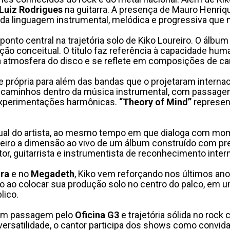
Luiz Rodrigues
na guitarra. A presença de Mauro Henri
 da linguagem instrumental, melódica e progressiva que ma
onto central na trajetória solo de Kiko Loureiro. O álb
rução conceitual. O título faz referência à capacidade 
 atmosfera do disco e se reflete em composições de cará
de própria para além das bandas que o projetaram intern
s caminhos dentro da música instrumental, com passagen
a experimentações harmônicas.
“Theory of Mind”
represen
atual do artista, ao mesmo tempo em que dialoga com mom
leiro a dimensão ao vivo de um álbum construído com prec
 guitarrista e instrumentista de reconhecimento intern
ra
e no
Megadeth
, Kiko vem reforçando nos últimos ano
ao colocar sua produção solo no centro do palco, em u
lico.
 com passagem pelo
Oficina G3
e trajetória sólida no rock c
 versatilidade, o cantor participa dos shows como convid