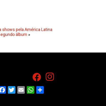
ia shows pela América Latina
 segundo álbum
»
Facebook
Twitter
Email
WhatsApp
Share