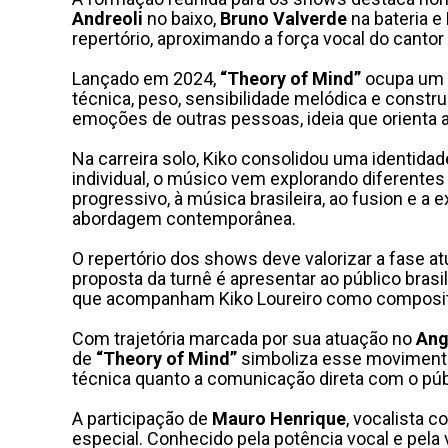
Andreoli
no baixo,
Bruno Valverde
na bateria e
repertório, aproximando a força vocal do cantor
Lançado em 2024,
“Theory of Mind”
ocupa um p
técnica, peso, sensibilidade melódica e const
emoções de outras pessoas, ideia que orienta a
Na carreira solo, Kiko consolidou uma identida
individual, o músico vem explorando diferente
progressivo, à música brasileira, ao fusion e 
abordagem contemporânea.
O repertório dos shows deve valorizar a fase 
proposta da turnê é apresentar ao público brasi
que acompanham Kiko Loureiro como compositor,
Com trajetória marcada por sua atuação no
Ang
de
“Theory of Mind”
simboliza esse movimento 
técnica quanto a comunicação direta com o púb
A participação de
Mauro Henrique
, vocalista
especial. Conhecido pela potência vocal e pela