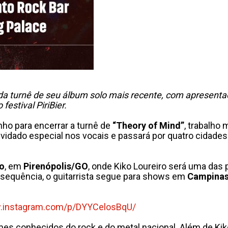
a da turnê de seu álbum solo mais recente, com apresent
festival PiriBier.
unho para encerrar a turnê de
“Theory of Mind”
, trabalho 
idado especial nos vocais e passará por quatro cidades
ho
, em
Pirenópolis/GO
, onde Kiko Loureiro será uma das 
 sequência, o guitarrista segue para shows em
Campina
.
instagram.com/p/DYYCelosBqU/
s conhecidos do rock e do metal nacional. Além de Kiko