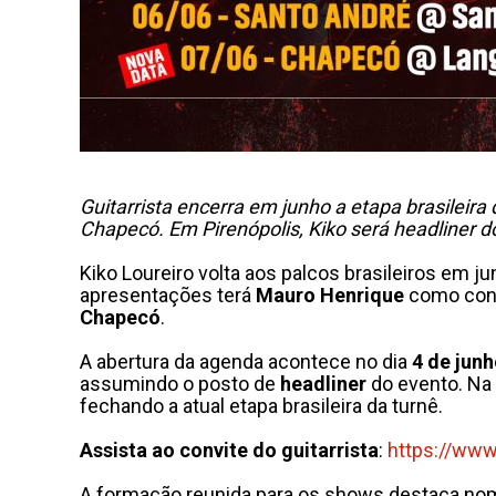
Guitarrista encerra em junho a etapa brasileir
Chapecó. Em Pirenópolis, Kiko será headliner do 
Kiko Loureiro volta aos palcos brasileiros em j
apresentações terá
Mauro Henrique
como conv
Chapecó
.
A abertura da agenda acontece no dia
4 de jun
assumindo o posto de
headliner
do evento. Na
fechando a atual etapa brasileira da turnê.
Assista ao convite do guitarrista
:
https://www
A formação reunida para os shows destaca nome