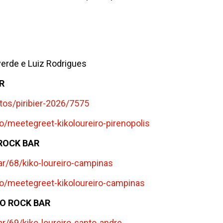
lverde e Luiz Rodrigues
ER
os/piribier-
2026/7575
o/
meetegreet-kikoloureiro-
pirenopolis
 ROCK BAR
r/68/
kiko-loureiro-campinas
o/
meetegreet-kikoloureiro-
campinas
NTO ROCK BAR
r/69/
kiko-loureiro-santo-andre