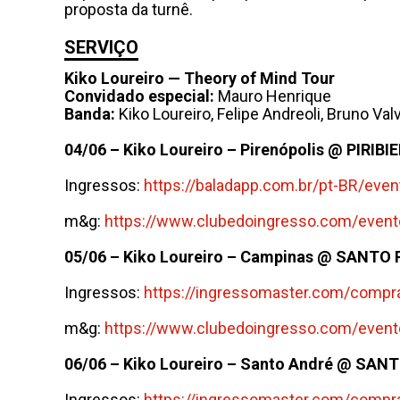
proposta da turnê.
SERVIÇO
Kiko Loureiro — Theory of Mind Tour
Convidado especial:
Mauro Henrique
Banda:
Kiko Loureiro, Felipe Andreoli, Bruno Va
04/06 – Kiko Loureiro – Pirenópolis @ PIRIBI
Ingressos:
https://baladapp.
com.br/pt-BR/event
m&g:
https://www.
clubedoingresso.com/event
05/06 – Kiko Loureiro – Campinas @ SANTO
Ingressos:
https://
ingressomaster.com/compra
m&g:
https://www.
clubedoingresso.com/event
06/06 – Kiko Loureiro – Santo André @ SA
Ingressos:
https://
ingressomaster.com/compra