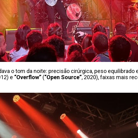
á dava o tom da noite: precisão cirúrgica, peso equilibra
012) e
“Overflow”
(
“Open Source”
, 2020), faixas mais r