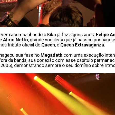
 vem acompanhando o Kiko já faz alguns anos.
Felipe A
 e
Alirio Netto
, grande vocalista que já passou por ban
nda tributo oficial do
Queen
, o
Queen Extravaganza
.
ageou sua fase no
Megadeth
com uma execução intens
 fora da banda, sua conexão com esse capítulo permanec
, 2005), demonstrando sempre o seu domínio sobre ritmo