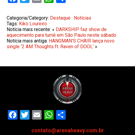
Categoria/Category:
Destaque
·
Notícias
Tags:
Kiko Loureiro
Notícia mais recente: «
DARKSHIP faz show de
aquecimento para turnê em São Paulo neste sábado
Notícia mais antiga:
HANGMAN’S CHAIR lança novo
single ‘2 AM Thoughts ft. Raven of DOOL’
»
Facebook
Twitter
Email
WhatsApp
Share
contato@arenaheavy.com.br