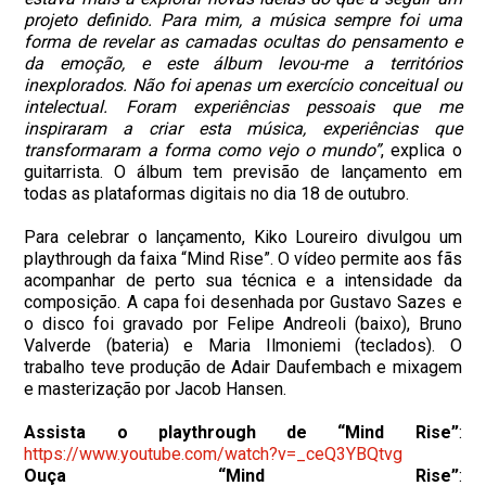
projeto definido. Para mim, a música sempre foi uma
forma de revelar as camadas ocultas do pensamento e
da emoção, e este álbum levou-me a territórios
inexplorados. Não foi apenas um exercício conceitual ou
intelectual. Foram experiências pessoais que me
inspiraram a criar esta música, experiências que
transformaram a forma como vejo o mundo”
, explica o
guitarrista. O álbum tem previsão de lançamento em
todas as plataformas digitais no dia 18 de outubro.
Para celebrar o lançamento, Kiko Loureiro divulgou um
playthrough da faixa “Mind Rise”. O vídeo permite aos fãs
acompanhar de perto sua técnica e a intensidade da
composição. A capa foi desenhada por Gustavo Sazes e
o disco foi gravado por Felipe Andreoli (baixo), Bruno
Valverde (bateria) e Maria Ilmoniemi (teclados). O
trabalho teve produção de Adair Daufembach e mixagem
e masterização por Jacob Hansen.
Assista o playthrough de “Mind Rise”
:
https://www.youtube.com/watch?v=_ceQ3YBQtvg
Ouça “Mind Rise”
: