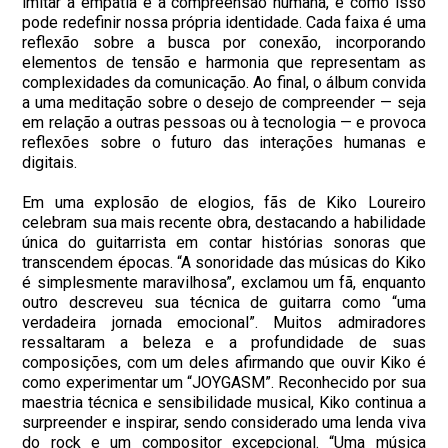
imitar a empatia e a compreensão humana, e como isso
pode redefinir nossa própria identidade. Cada faixa é uma
reflexão sobre a busca por conexão, incorporando
elementos de tensão e harmonia que representam as
complexidades da comunicação. Ao final, o álbum convida
a uma meditação sobre o desejo de compreender — seja
em relação a outras pessoas ou à tecnologia — e provoca
reflexões sobre o futuro das interações humanas e
digitais.
Em uma explosão de elogios, fãs de Kiko Loureiro
celebram sua mais recente obra, destacando a habilidade
única do guitarrista em contar histórias sonoras que
transcendem épocas. “A sonoridade das músicas do Kiko
é simplesmente maravilhosa”, exclamou um fã, enquanto
outro descreveu sua técnica de guitarra como “uma
verdadeira jornada emocional”. Muitos admiradores
ressaltaram a beleza e a profundidade de suas
composições, com um deles afirmando que ouvir Kiko é
como experimentar um “JOYGASM”. Reconhecido por sua
maestria técnica e sensibilidade musical, Kiko continua a
surpreender e inspirar, sendo considerado uma lenda viva
do rock e um compositor excepcional. “Uma música