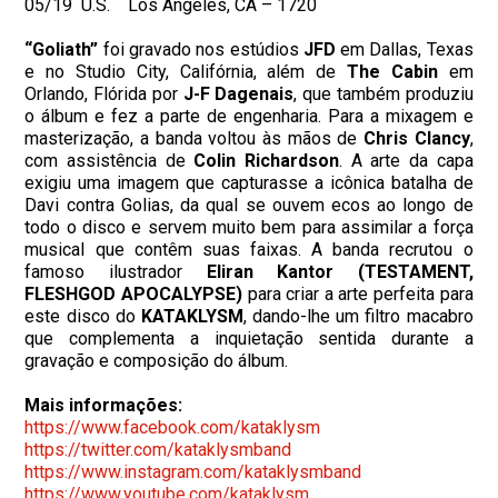
05/19 U.S. Los Angeles, CA – 1720
“Goliath”
foi gravado nos estúdios
JFD
em Dallas, Texas
e no Studio City, Califórnia, além de
The Cabin
em
Orlando, Flórida por
J-F Dagenais
, que também produziu
o álbum e fez a parte de engenharia. Para a mixagem e
masterização, a banda voltou às mãos de
Chris Clancy
,
com assistência de
Colin Richardson
. A arte da capa
exigiu uma imagem que capturasse a icônica batalha de
Davi contra Golias, da qual se ouvem ecos ao longo de
todo o disco e servem muito bem para assimilar a força
musical que contêm suas faixas. A banda recrutou o
famoso ilustrador
Eliran Kantor
(TESTAMENT,
FLESHGOD APOCALYPSE)
para criar a arte perfeita para
este disco do
KATAKLYSM
, dando-lhe um filtro macabro
que complementa a inquietação sentida durante a
gravação e composição do álbum.
Mais informações:
https://www.facebook.com/
kataklysm
https://twitter.com/
kataklysmband
https://www.instagram.com/
kataklysmband
https://www.youtube.com/
kataklysm