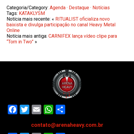
Categoria/Category:
Agenda
·
Destaque
·
Notícias
Tags:
KATAKLYSM
Notícia mais recente: «
RITUALIST oficializa novo
baixista e divulga participação no canal Heavy Metal
Online
Notícia mais antiga:
CARNIFEX lança vídeo clipe para
“Torn in Two”
»
Facebook
Twitter
Email
WhatsApp
Share
contato@arenaheavy.com.br