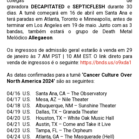
colegas de
gravadora
DECAPITATED
e
SEPTICFLESH
durante 30
dias. A turnê começará em 16 de abril em Santa Ana e
terá paradas em Atlanta, Toronto e Minneapolis, antes de
terminar em Los Angeles em 19 de maio. Junto com as 3
bandas, também estará o grupo de Death Metal
Melódico
Allegaeon
.
Os ingressos de admissão geral estarão à venda em 29
de janeiro às 7 AM PST | 10 AM EST. O link direto para
venda de ingressos é o seguinte:
https://bnds.us/o9xda1
As datas confirmadas para a turnê
‘Cancer Culture Over
North America 2024’
são as seguintes:
04/16 U.S. Santa Ana, CA – The Observatory
04/17 U.S. Mesa, AZ – Nile Theater
04/18 U.S. Albuquerque, NM – Sunshine Theater
04/19 U.S. Dallas, TX – Granada Theater
04/20 U.S. Houston, TX – White Oak Music Hall
04/21 U.S. Austin, TX – Come and Take it Live
04/23 U.S. Tampa, FL – The Orpheum
04/24 U.S. Atlanta, GA – The Masquerade (Hell)