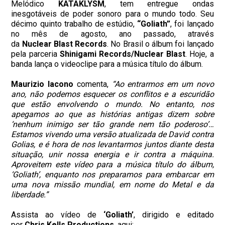
Melódico
KATAKLYSM
, tem entregue ondas
inesgotáveis de poder sonoro para o mundo todo. Seu
décimo quinto trabalho de estúdio,
“Goliath”
, foi lançado
no mês de agosto, ano passado, através
da
Nuclear
Blast Records
. No Brasil o álbum foi lançado
pela parceria
Shinigami Records/
Nuclear
Blast
. Hoje, a
banda lança o videoclipe para a música título do álbum.
Maurizio Iacono
comenta,
“Ao entrarmos em um novo
ano, não podemos esquecer os conflitos e a escuridão
que estão envolvendo o mundo. No entanto, nos
apegamos ao que as histórias antigas dizem sobre
‘nenhum inimigo ser tão grande nem tão poderoso’…
Estamos vivendo uma versão atualizada de David contra
Golias, e é hora de nos levantarmos juntos diante desta
situação, unir nossa energia e ir contra a máquina.
Aproveitem este vídeo para a música título do álbum,
‘Goliath’, enquanto nos preparamos para embarcar em
uma nova missão mundial, em nome do Metal e da
liberdade.”
Assista ao vídeo de
‘Goliath’
, dirigido e editado
por
Chris Kells Productions
, aqui: