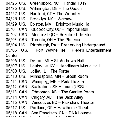
04/25 U.S. Greensboro, NC – Hangar 1819
04/26 U.S. Wilmington, DE – The Queen
04/27 U.S. Hartford, CT – The Webster
04/28 U.S. Brooklyn, NY – Warsaw
04/29 U.S. Boston, MA – Brighton Music Hall
05/01 CAN Quebec City, QC – Imperial Bell
05/02 CAN Montreal, QC – Beanfield Theater
05/03 CAN Toronto, ON – The Phoenix
05/04 U.S. Pittsburgh, PA – Preserving Underground
05/05 U.S. Fort Wayne, IN – Piere’s Entertainment
Center
05/06 U.S. Detroit, MI – St. Andrews Hall
05/07 U.S. Louisville, KY – Headliners Music Hall
05/08 U.S. Joliet, IL – The Forge
05/10 U.S. Minneapolis, MN – Green Room
05/11 CAN Winnipeg, MB – Park Theater
05/12 CAN Saskatoon, SK – Louis (USSU)
05/13 CAN Edmonton, AB – The Starlite Room
05/14 CAN Calgary, AB – The Back Alley
05/16 CAN Vancouver, BC – Rickshaw Theater
05/17 U.S. Portland, OR – Hawthorne Theater
05/18 CAN San Francisco, CA – DNA Lounge