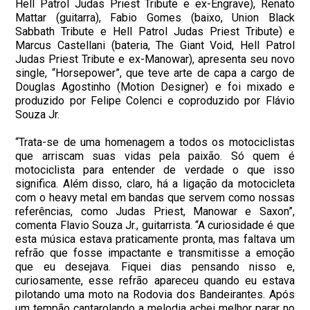
Hell Patrol Judas Priest Tribute e ex-Engrave), Renato
Mattar (guitarra), Fabio Gomes (baixo, Union Black
Sabbath Tribute e Hell Patrol Judas Priest Tribute) e
Marcus Castellani (bateria, The Giant Void, Hell Patrol
Judas Priest Tribute e ex-Manowar), apresenta seu novo
single, “Horsepower”, que teve arte de capa a cargo de
Douglas Agostinho (Motion Designer) e foi mixado e
produzido por Felipe Colenci e coproduzido por Flávio
Souza Jr.
“Trata-se de uma homenagem a todos os motociclistas
que arriscam suas vidas pela paixão. Só quem é
motociclista para entender de verdade o que isso
significa. Além disso, claro, há a ligação da motocicleta
com o heavy metal em bandas que servem como nossas
referências, como Judas Priest, Manowar e Saxon”,
comenta Flavio Souza Jr., guitarrista. “A curiosidade é que
esta música estava praticamente pronta, mas faltava um
refrão que fosse impactante e transmitisse a emoção
que eu desejava. Fiquei dias pensando nisso e,
curiosamente, esse refrão apareceu quando eu estava
pilotando uma moto na Rodovia dos Bandeirantes. Após
um tempão cantarolando a melodia achei melhor parar no