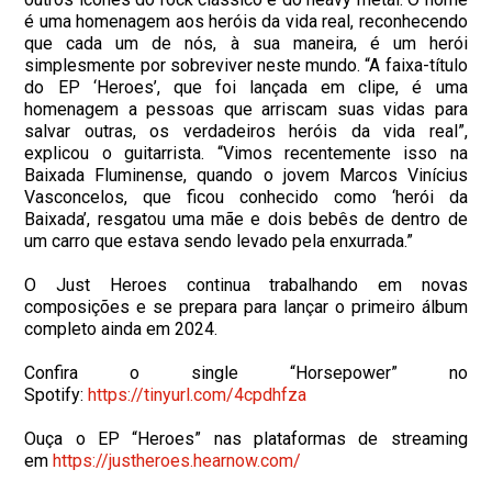
é uma homenagem aos heróis da vida real, reconhecendo
que cada um de nós, à sua maneira, é um herói
simplesmente por sobreviver neste mundo. “A faixa-título
do EP ‘Heroes’, que foi lançada em clipe, é uma
homenagem a pessoas que arriscam suas vidas para
salvar outras, os verdadeiros heróis da vida real”,
explicou o guitarrista. “Vimos recentemente isso na
Baixada Fluminense, quando o jovem Marcos Vinícius
Vasconcelos, que ficou conhecido como ‘herói da
Baixada’, resgatou uma mãe e dois bebês de dentro de
um carro que estava sendo levado pela enxurrada.”
O Just Heroes continua trabalhando em novas
composições e se prepara para lançar o primeiro álbum
completo ainda em 2024.
Confira o single “Horsepower” no
Spotify:
https://tinyurl.com/4cpdhfza
Ouça o EP “Heroes” nas plataformas de streaming
em
https://justheroes.hearnow.
com/