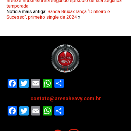
Breeze Brasil estreia segundo episódio de sua segunda
temporada
Notícia mais antiga:
Banda Bruxax lança “Dinheiro e
Sucesso”, primeiro single de 2024
»
Facebook
Twitter
Email
WhatsApp
Share
contato@arenaheavy.com.br
Facebook
Twitter
Email
WhatsApp
Share