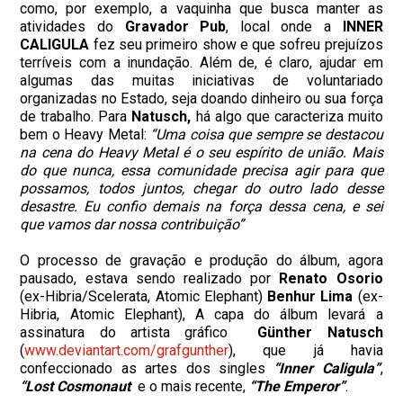
como, por exemplo, a vaquinha que busca manter as
atividades do
Gravador Pub
, local onde a
INNER
CALIGULA
fez seu primeiro show e que sofreu prejuízos
terríveis com a inundação. Além de, é claro, ajudar em
algumas das muitas iniciativas de voluntariado
organizadas no Estado, seja doando dinheiro ou sua força
de trabalho. Para
Natusch,
há algo que caracteriza muito
bem o Heavy Metal:
“Uma coisa que sempre se destacou
na cena do Heavy Metal é o seu espírito de união. Mais
do que nunca, essa comunidade precisa agir para que
possamos, todos juntos, chegar do outro lado desse
desastre. Eu confio demais na força dessa cena, e sei
que vamos dar nossa contribuição”
O processo de gravação e produção do álbum, agora
pausado, estava sendo realizado por
Renato Osorio
(ex-Hibria/Scelerata, Atomic Elephant)
Benhur Lima
(ex-
Hibria, Atomic Elephant), A capa do álbum levará a
assinatura do artista gráfico
Günther Natusch
(
www.deviantart.com/grafgunther
), que já havia
confeccionado as artes dos singles
“Inner Caligula”
,
“Lost Cosmonaut
e o mais recente,
“The Emperor”
.