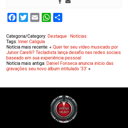
Facebook
Twitter
Email
WhatsApp
Share
Categoria/Category:
Destaque
·
Notícias
Tags:
Inner Caligula
Notícia mais recente: «
Quer ter seu vídeo musicado por
Junior Carelli? Tecladista lança desafio nas redes sociais
baseado em sua experiência pessoal
Notícia mais antiga:
Daniel Fonseca anuncia início das
gravações seu novo álbum intitulado ‘33’
»