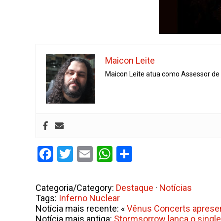
Maicon Leite
Maicon Leite atua como Assessor de I
Facebook
Twitter
Email
WhatsApp
Share
Categoria/Category:
Destaque
·
Notícias
Tags:
Inferno Nuclear
Notícia mais recente: «
Vênus Concerts apresent
Notícia mais antiga:
Stormsorrow lança o single