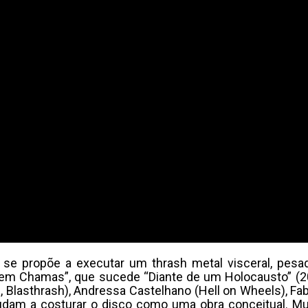
e propõe a executar um thrash metal visceral, pesado
 em Chamas”, que sucede “Diante de um Holocausto” (202
, Blasthrash), Andressa Castelhano (Hell on Wheels), Fa
 ajudam a costurar o disco como uma obra conceitual. M