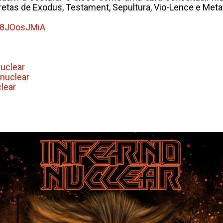
retas de Exodus, Testament, Sepultura, Vio-Lence e Metal
bk8JOosJMiA
nuclear
onuclear
lear