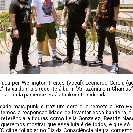
ada por Wellington Freitas (vocal), Leonardo Garcia (g
ista”, faixa do mais recente álbum, “Amazônia em Chamas
de a banda paraense está atualmente radicada.
oridade mais punk e traz um coro que remete a ‘Bro Hy
temos a responsabilidade de levantar essa bandeira, q
az referência a figuras como Leila Gonzalez, Beatriz Na
as, queremos mostrar que essa luta é de todos, e que s
as. “O clipe foi ao ar no Dia da Consciência Negra, c