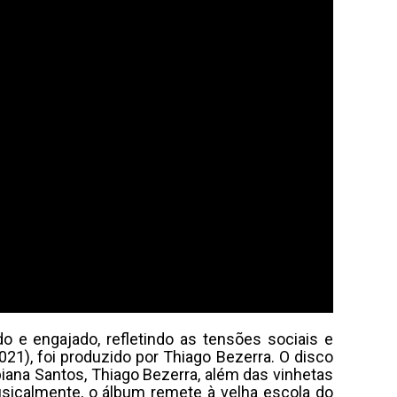
 e engajado, refletindo as tensões sociais e
1), foi produzido por Thiago Bezerra. O disco
biana Santos, Thiago Bezerra, além das vinhetas
usicalmente, o álbum remete à velha escola do