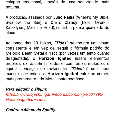
colapso emocional, através de uma sonoridade mais
soturna.
A produção, assinada por
Juho Räihä
(Where’s My Bible,
Swallow the Sun) e
Chris Clancy
(Evile, Overkill,
Kataklysm, Machine Head), contribui para a qualidade do
álbum.
Ao longo das 10 faixas,
“Tides”
se mostra um álbum
consistente e em vez de seguir a fórmula padrão do
Melodic Death Metal à risca (por vezes um tanto quanto
desgastada), o
Horizon Ignited
insere elementos
próprios da escola finlandesa, com belas melodias e
aquela sensação de melancolia.
“Tides”
é uma obra
madura, que coloca
o Horizon Ignited
entre os nomes
mais promissores do Metal contemporâneo.
Para adquirir o álbum:
https://www.lojashinigamirecords.com.br/p-9501992-
Horizon-Ignited—Tides
Confira o álbum do Spotify: