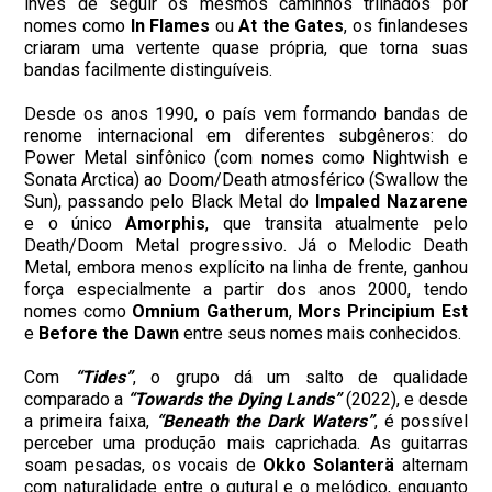
invés de seguir os mesmos caminhos trilhados por
nomes como
In Flames
ou
At the Gates
, os finlandeses
criaram uma vertente quase própria, que torna suas
bandas facilmente distinguíveis.
Desde os anos 1990, o país vem formando bandas de
renome internacional em diferentes subgêneros: do
Power Metal sinfônico (com nomes como Nightwish e
Sonata Arctica) ao Doom/Death atmosférico (Swallow the
Sun), passando pelo Black Metal do
Impaled Nazarene
e o único
Amorphis
, que transita atualmente pelo
Death/Doom Metal progressivo. Já o Melodic Death
Metal, embora menos explícito na linha de frente, ganhou
força especialmente a partir dos anos 2000, tendo
nomes como
Omnium
Gatherum
,
Mors
Principium
Est
e
Before
the
Dawn
entre seus nomes mais conhecidos.
Com
“Tides”
, o grupo dá um salto de qualidade
comparado a
“Towards the Dying Lands”
(2022), e desde
a primeira faixa,
“Beneath the Dark Waters”
, é possível
perceber uma produção mais caprichada. As guitarras
soam pesadas, os vocais de
Okko Solanterä
alternam
com naturalidade entre o gutural e o melódico, enquanto