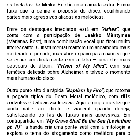
os teclados de
Miska Ek
dão uma camada extra. É uma
faixa que já define a proposta do disco, equilibrando
partes mais agressivas aliadas às melódicas.
Entre os destaques imediatos está em
“Ashes”
, que
conta com a participação de
Jaakko Mäntymaa
(Marianas Rest), numa combinação vocal que ficou muito
interessante. O instrumental mantém um andamento mais
moderado e pesado, mas abre espaço para nuances que
se conectam diretamente com a letra — uma das mais
pessoais do álbum.
“Prison of My Mind”
, com sua
temática delicada sobre Alzheimer, é talvez o momento
mais humano do disco.
Outro ponto alto é a rápida
“Baptism by Fire”,
que retoma
a pegada típica do Death Metal melódico, com riffs
cortantes e batidas aceleradas. Aqui, o grupo mostra que
ainda sabe ser direto e visceral quando deseja,
satisfazendo os fãs de faixas mais agressivas. Em
contrapartida, em
“My Grave Shall Be the Sea (Leviathan
pt. II)”
a banda cria uma ponte sutil com a mitologia e
explora o tema do afogamento como metáfora para o