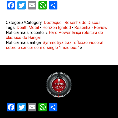
Facebook
Twitter
Email
WhatsApp
Share
Categoria/Category:
Destaque
·
Resenha de Discos
Tags:
Death Metal
•
Horizon Ignited
•
Resenha
•
Review
Notícia mais recente: «
Hard Power lança releitura de
clássico do Hangar
Notícia mais antiga:
Symmetrya traz reflexão visceral
sobre o câncer com o single “Insidious”
»
Facebook
Twitter
Email
WhatsApp
Share