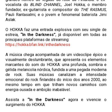
vocalista do
BLIND CHANNEL
, Joel Hokka; o membro
fundador, ex-guitarrista e compositor do
THE RASMUS
,
Pauli Rantasalmi; e o jovem e fenomenal baterista Jimi
Aslak.
O HOKKA faz uma entrada explosiva com seu single de
estreia,
“In the Darkness”
, já disponível em todas as
principais plataformas de streaming:
https://hokka.bfan.link/
inthedarkness
A música chega acompanhada de um videoclipe épico e
visualmente deslumbrante, que apresenta os elementos
marcantes do som do HOKKA: uma profunda, sombria e
gélida melancolia nórdica, fundida a uma pegada moderna
de rock. Suas músicas canalizam a intensidade
emocional do rock finlandês do início dos anos 2000, ao
mesmo tempo em que trilham novos caminhos com
energia ousada e ambição inabalável.
Assista a
“In the Darkness”
agora e vivencie o
surgimento do HOKKA: