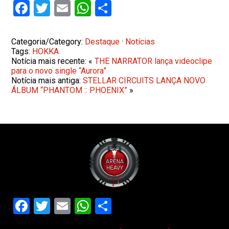
Facebook
Twitter
Email
WhatsApp
Share
Categoria/Category:
Destaque
·
Notícias
Tags:
HOKKA
Notícia mais recente: «
THE NARRATOR lança videoclipe
para o novo single “Aurora”
Notícia mais antiga:
STELLAR CIRCUITS LANÇA NOVO
ÁLBUM “PHANTOM :: PHOENIX”
»
Facebook
Twitter
Email
WhatsApp
Share