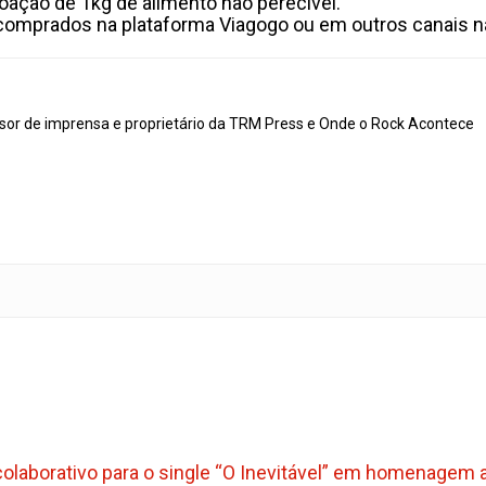
doação de 1kg de alimento não perecível.
comprados na plataforma Viagogo ou em outros canais nã
ssor de imprensa e proprietário da TRM Press e Onde o Rock Acontece
 colaborativo para o single “O Inevitável” em homenagem