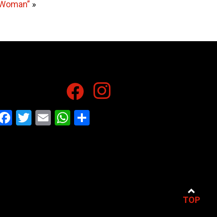
g Woman”
»
Facebook
Twitter
Email
WhatsApp
Share
TOP