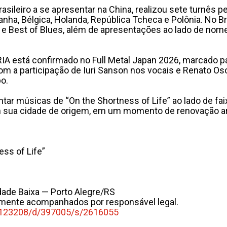
rasileiro a se apresentar na China, realizou sete turnês
ha, Bélgica, Holanda, República Tcheca e Polônia. No Br
k e Best of Blues, além de apresentações ao lado de no
RIA está confirmado no Full Metal Japan 2026, marcado p
 a participação de Iuri Sanson nos vocais e Renato Osor
o.
ar músicas de “On the Shortness of Life” ao lado de faix
sua cidade de origem, em um momento de renovação artí
ss of Life”
idade Baixa — Porto Alegre/RS
omente acompanhados por responsável legal.
123208/d/397005/s/
2616055