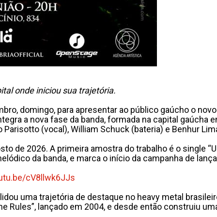
al onde iniciou sua trajetória.
mbro, domingo, para apresentar ao público gaúcho o novo 
 integra a nova fase da banda, formada na capital gaúcha
o Parisotto (vocal), William Schuck (bateria) e Benhur Lima
to de 2026. A primeira amostra do trabalho é o single “U
e melódico da banda, e marca o início da campanha de lanç
outu.be/cV8llwk6JJs
idou uma trajetória de destaque no heavy metal brasilei
e Rules”, lançado em 2004, e desde então construiu uma