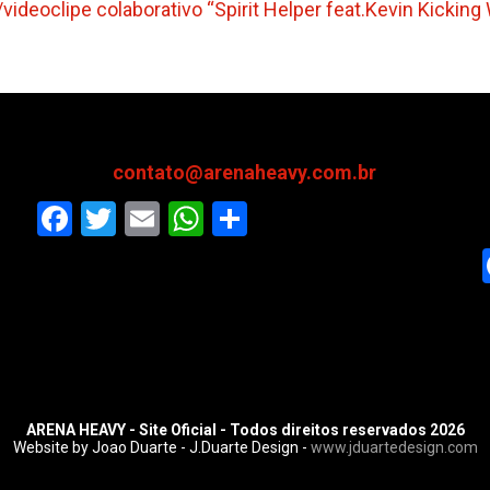
videoclipe colaborativo “Spirit Helper feat.Kevin Kickin
contato@arenaheavy.com.br
Facebook
Twitter
Email
WhatsApp
Share
ARENA HEAVY - Site Oficial - Todos direitos reservados 2026
Website by Joao Duarte - J.Duarte Design -
www.jduartedesign.com