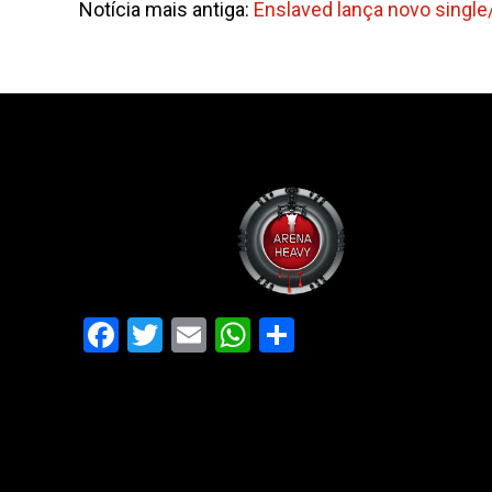
Notícia mais antiga:
Enslaved lança novo single/
Facebook
Twitter
Email
WhatsApp
Share