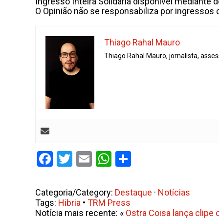
Ingresso Inteira Solidária disponível mediante 
O Opinião não se responsabiliza por ingressos 
Thiago Rahal Mauro
Thiago Rahal Mauro, jornalista, asse
Facebook
Twitter
Email
WhatsApp
Share
Categoria/Category:
Destaque
·
Notícias
Tags:
Hibria
•
TRM Press
Notícia mais recente: «
Ostra Coisa lança clipe