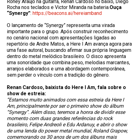
Roney Araujo na guitarra, Renan Cardoso no baixo, Diego
Rocha nos teclados e Victor Miranda na bateria.
Ouça
“Synergy”
:
https://beacons.ai/
hereiamband
O lançamento de “Synergy” representa uma virada
importante para o grupo. Após construir reconhecimento
no cenário nacional com apresentações ligadas ao
repertório de Andre Matos, a Here I Am avança agora para
uma fase autoral, buscando afirmar sua própria linguagem
dentro do metal melódico brasileiro. O disco apresenta
uma sonoridade que combina peso, melodias marcantes,
arranjos elaborados e uma abordagem contemporânea,
sem perder o vínculo com a tradição do gênero.
Renan Cardoso, baixista do Here I Am, fala sobre o
show de estreia:
“Estamos muito animados com essa estreia da Here I
Am, principalmente por ser o primeiro show do álbum
“Synergy”. Além disso, teremos a honra de dividir esse
momento com duas grandes referências do rock
brasileiro, Felipe Andreoli e Edu Ardanuy, e abrir o show
de uma lenda do power metal mundial, Roland Grapow,
comemorando os 30 anos de um dos álbuns mais