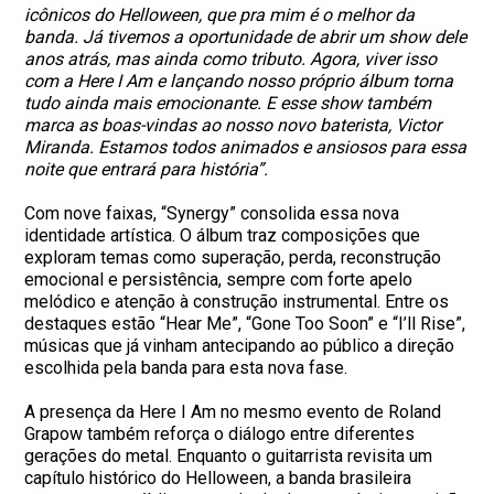
icônicos do Helloween, que pra mim é o melhor da
banda. Já tivemos a oportunidade de abrir um show dele
anos atrás, mas ainda como tributo. Agora, viver isso
com a Here I Am e lançando nosso próprio álbum torna
tudo ainda mais emocionante. E esse show também
marca as boas-vindas ao nosso novo baterista, Victor
Miranda. Estamos todos animados e ansiosos para essa
noite que entrará para história”.
Com nove faixas, “Synergy” consolida essa nova
identidade artística. O álbum traz composições que
exploram temas como superação, perda, reconstrução
emocional e persistência, sempre com forte apelo
melódico e atenção à construção instrumental. Entre os
destaques estão “Hear Me”, “Gone Too Soon” e “I’ll Rise”,
músicas que já vinham antecipando ao público a direção
escolhida pela banda para esta nova fase.
A presença da Here I Am no mesmo evento de Roland
Grapow também reforça o diálogo entre diferentes
gerações do metal. Enquanto o guitarrista revisita um
capítulo histórico do Helloween, a banda brasileira