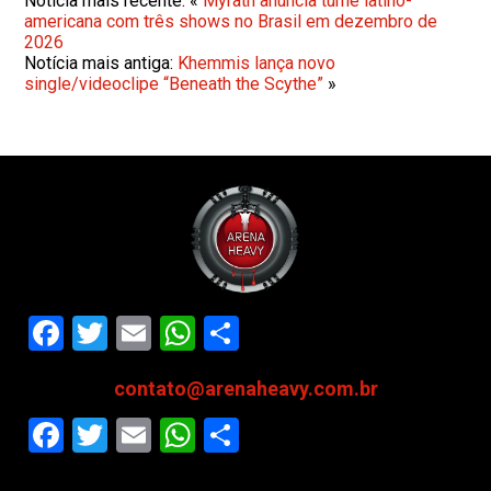
Notícia mais recente: «
Myrath anuncia turnê latino-
americana com três shows no Brasil em dezembro de
2026
Notícia mais antiga:
Khemmis lança novo
single/videoclipe “Beneath the Scythe”
»
Facebook
Twitter
Email
WhatsApp
Share
contato@arenaheavy.com.br
Facebook
Twitter
Email
WhatsApp
Share