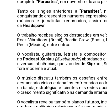
completo
“Parasites”
, em novembro do ano pa
Tanto os singles anteriores a
“Parasites”
, 
conquistando crescentes números expressivos 
músicos e jornalistas renomados, assim 
da
Headspawn
.
O trabalho recebeu elogios destacados em veícul
Rock Vibrations (Brasil), Roadie Crew (Brasil),
Pedia (México), entre outros.
O vocalista, guitarrista, letrista e composito
no
Podcast Xablau
(@xablaupdc)
abordando di
diversas influências, que vão desde Slipknot, 
fora moderna e atual.
O músico discutiu também os desafios enfre
destacando vícios e desafios enfrentados ao 
da banda, estratégias eficientes nas redes so
o crescimento significativo na demanda interna
O vocalista revelou também planos futuros, inc
um tema polêmico relacionado às secretarias