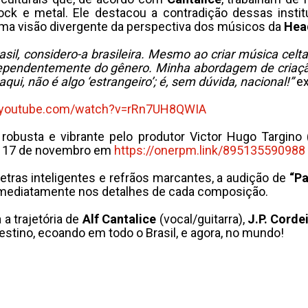
ock e metal. Ele destacou a contradição dessas inst
uma visão divergente da perspectiva dos músicos da
Hea
il, considero-a brasileira. Mesmo ao criar música celta 
independentemente do gênero. Minha abordagem de criaç
qui, não é algo ‘estrangeiro’; é, sem dúvida, nacional!”
ex
.youtube.com/
watch?v=rRn7UH8QWIA
robusta e vibrante pelo produtor Victor Hugo Targino
de 17 de novembro em
https://onerpm.link/
895135590988
tras inteligentes e refrãos marcantes, a audição de
“Pa
imediatamente nos detalhes de cada composição.
a trajetória de
Alf Cantalice
(vocal/guitarra),
J.P. Corde
destino, ecoando em todo o Brasil, e agora, no mundo!