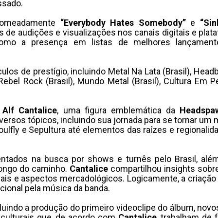
ssado.
nomeadamente
“Everybody Hates Somebody”
e
“Sin
de audições e visualizações nos canais digitais e plat
como a presença em listas de melhores lançament
os de prestígio, incluindo Metal Na Lata (Brasil), Headb
 Rebel Rock (Brasil), Mundo Metal (Brasil), Cultura Em P
r
Alf Cantalice
, uma figura emblemática da
Headspa
versos tópicos, incluindo sua jornada para se tornar um 
Soulfly e Sepultura até elementos das raízes e regionali
ntados na busca por shows e turnês pelo Brasil, além
longo do caminho.
Cantalice
compartilhou insights sobr
ciais e aspectos mercadológicos. Logicamente, a criaçã
cional pela música da banda.
luindo a produção do primeiro videoclipe do álbum, novo
 culturais que, de acordo com
Cantalice
, trabalham de