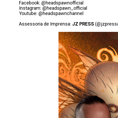
Facebook: @headspawnofficial
Instagram: @headspawn_official
Youtube: @headspawnchannel
Assessoria de Imprensa:
JZ
PRESS
(@jzpressa