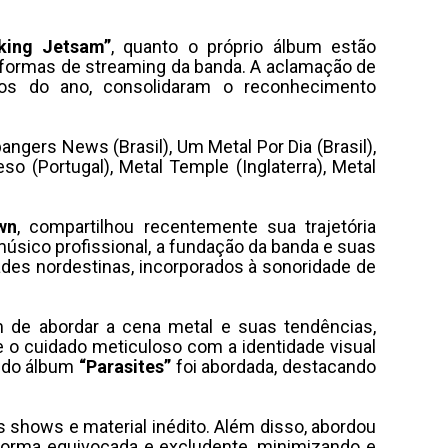
king Jetsam”
, quanto o próprio álbum estão
aformas de streaming da banda. A aclamação de
os do ano, consolidaram o reconhecimento
angers News (Brasil), Um Metal Por Dia (Brasil),
eso (Portugal), Metal Temple (Inglaterra), Metal
wn
, compartilhou recentemente sua trajetória
músico profissional, a fundação da banda e suas
dades nordestinas, incorporados à sonoridade de
 de abordar a cena metal e suas tendências,
e o cuidado meticuloso com a identidade visual
o do álbum
“Parasites”
foi abordada, destacando
s shows e material inédito. Além disso, abordou
 forma equivocada e excludente, minimizando e