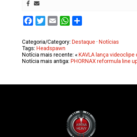
Facebook
Twitter
Email
WhatsApp
Share
Categoria/Category:
Destaque
·
Notícias
Tags:
Headspawn
Notícia mais recente: «
KAVLA lança videoclipe 
Notícia mais antiga:
PHORNAX reformula line up