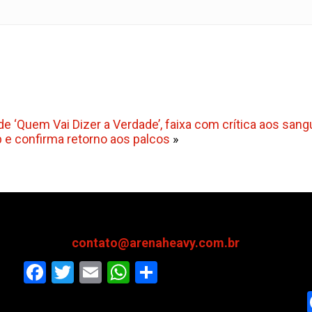
de ‘Quem Vai Dizer a Verdade’, faixa com crítica aos s
 e confirma retorno aos palcos
»
contato@arenaheavy.com.br
Facebook
Twitter
Email
WhatsApp
Share