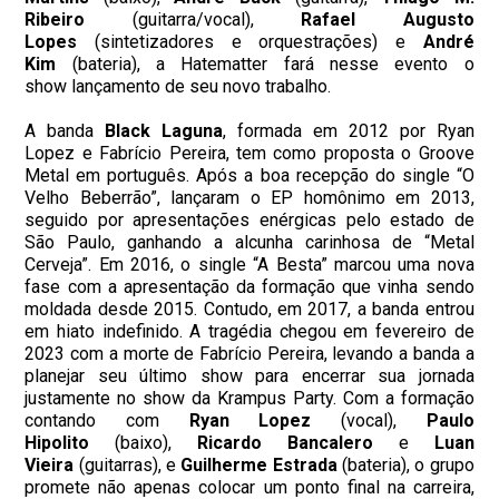
Ribeiro
(guitarra/vocal),
Rafael Augusto
Lopes
(sintetizadores e orquestrações) e
André
Kim
(bateria), a Hatematter fará nesse evento o
show lançamento de seu novo trabalho.
A banda
Black Laguna
, formada em 2012 por Ryan
Lopez e Fabrício Pereira, tem como proposta o Groove
Metal em português. Após a boa recepção do single “O
Velho Beberrão”, lançaram o EP homônimo em 2013,
seguido por apresentações enérgicas pelo estado de
São Paulo, ganhando a alcunha carinhosa de “Metal
Cerveja”. Em 2016, o single “A Besta” marcou uma nova
fase com a apresentação da formação que vinha sendo
moldada desde 2015. Contudo, em 2017, a banda entrou
em hiato indefinido. A tragédia chegou em fevereiro de
2023 com a morte de Fabrício Pereira, levando a banda a
planejar seu último show para encerrar sua jornada
justamente no show da Krampus Party. Com a formação
contando com
Ryan Lopez
(vocal),
Paulo
Hipolito
(baixo),
Ricardo Bancalero
e
Luan
Vieira
(guitarras), e
Guilherme Estrada
(bateria), o grupo
promete não apenas colocar um ponto final na carreira,