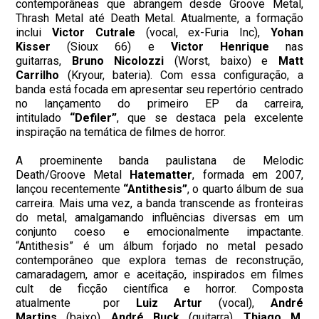
contemporâneas que abrangem desde Groove Metal,
Thrash Metal até Death Metal. Atualmente, a formação
inclui
Victor Cutrale
(vocal, ex-Furia Inc),
Yohan
Kisser
(Sioux 66) e
Victor Henrique
nas
guitarras,
Bruno Nicolozzi
(Worst, baixo) e
Matt
Carrilho
(Kryour, bateria). Com essa configuração, a
banda está focada em apresentar seu repertório centrado
no lançamento do primeiro EP da carreira,
intitulado
“Defiler”
, que se destaca pela excelente
inspiração na temática de filmes de horror.
A proeminente banda paulistana de Melodic
Death/Groove Metal
Hatematter
, formada em 2007,
lançou recentemente
“Antithesis”
, o quarto álbum de sua
carreira. Mais uma vez, a banda transcende as fronteiras
do metal, amalgamando influências diversas em um
conjunto coeso e emocionalmente impactante.
“Antithesis” é um álbum forjado no metal pesado
contemporâneo que explora temas de reconstrução,
camaradagem, amor e aceitação, inspirados em filmes
cult de ficção científica e horror. Composta
atualmente por
Luiz Artur
(vocal),
André
Martins
(baixo),
André Buck
(guitarra),
Thiago M.