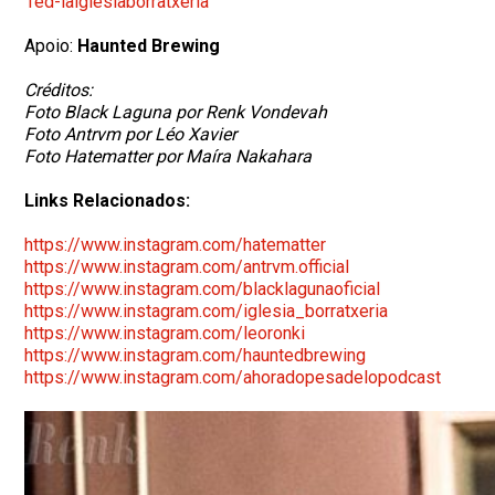
1ed-
laiglesiaborratxeria
Apoio:
Haunted Brewing
Créditos:
Foto Black Laguna por Renk Vondevah
Foto Antrvm por Léo Xavier
Foto Hatematter por Maíra Nakahara
Links Relacionados:
https://www.instagram.com/
hatematter
https://www.instagram.com/
antrvm.official
https://www.instagram.com/
blacklagunaoficial
https://www.instagram.com/
iglesia_borratxeria
https://www.instagram.com/
leoronki
https://www.instagram.com/
hauntedbrewing
https://www.instagram.com/
ahoradopesadelopodcast