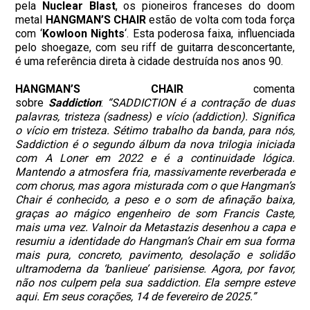
pela
Nuclear Blast
, os pioneiros franceses do doom
metal
HANGMAN’S CHAIR
estão de volta com toda força
com ‘
Kowloon Nights
‘. Esta poderosa faixa, influenciada
pelo shoegaze, com seu riff de guitarra desconcertante,
é uma referência direta à cidade destruída nos anos 90.
HANGMAN’S CHAIR
comenta
sobre
Saddiction
:
“SADDICTION é a contração de duas
palavras, tristeza (sadness) e vício (addiction). Significa
o vício em tristeza. Sétimo trabalho da banda, para nós,
Saddiction é o segundo álbum da nova trilogia iniciada
com A Loner em 2022 e é a continuidade lógica.
Mantendo a atmosfera fria, massivamente reverberada e
com chorus, mas agora misturada com o que Hangman’s
Chair é conhecido, a peso e o som de afinação baixa,
graças ao mágico engenheiro de som Francis Caste,
mais uma vez. Valnoir da Metastazis desenhou a capa e
resumiu a identidade do Hangman’s Chair em sua forma
mais pura, concreto, pavimento, desolação e solidão
ultramoderna da ‘banlieue’ parisiense. Agora, por favor,
não nos culpem pela sua saddiction. Ela sempre esteve
aqui. Em seus corações, 14 de fevereiro de 2025.”