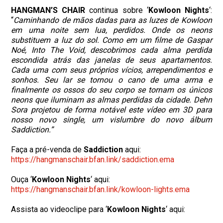
HANGMAN’S CHAIR
continua sobre ‘
Kowloon Nights
‘:
“
Caminhando de mãos dadas para as luzes de Kowloon
em uma noite sem lua, perdidos. Onde os neons
substituem a luz do sol. Como em um filme de Gaspar
Noé, Into The Void, descobrimos cada alma perdida
escondida atrás das janelas de seus apartamentos.
Cada uma com seus próprios vícios, arrependimentos e
sonhos. Seu lar se tornou o cano de uma arma e
finalmente os ossos do seu corpo se tornam os únicos
neons que iluminam as almas perdidas da cidade. Dehn
Sora projetou de forma notável este vídeo em 3D para
nosso novo single, um vislumbre do novo álbum
Saddiction.”
Faça a pré-venda de
Saddiction
aqui:
https://hangmanschair.bfan.
link/saddiction.ema
Ouça ‘
Kowloon Nights
‘ aqui:
https://hangmanschair.bfan.
link/kowloon-lights.ema
Assista ao videoclipe para ‘
Kowloon Nights
‘ aqui: