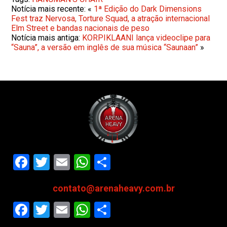
Notícia mais recente: «
1ª Edição do Dark Dimensions
Fest traz Nervosa, Torture Squad, a atração internacional
Elm Street e bandas nacionais de peso
Notícia mais antiga:
KORPIKLAANI lança videoclipe para
“Sauna”, a versão em inglês de sua música “Saunaan”
»
Facebook
Twitter
Email
WhatsApp
Share
contato@arenaheavy.com.br
Facebook
Twitter
Email
WhatsApp
Share