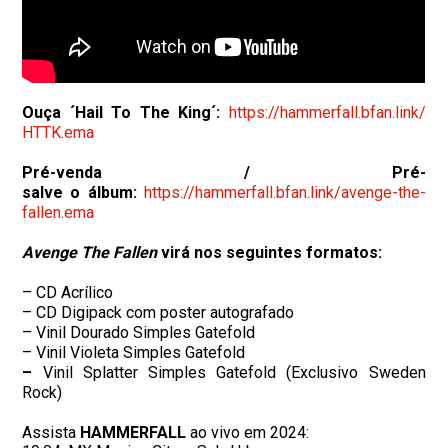
Ouça ´Hail To The King´:
https://hammerfall.bfan.link/
HTTK.ema
Pré-venda / Pré-
salve o álbum:
https://hammerfall.bfan.link/
avenge-the-
fallen.ema
Avenge The Fallen
virá nos seguintes formatos:
– CD Acrílico
– CD Digipack com poster autografado
– Vinil Dourado Simples Gatefold
– Vinil Violeta Simples Gatefold
–
Vinil Splatter Simples Gatefold
(Exclusivo Sweden
Rock)
Assista
HAMMERFALL
ao vivo em 2024: