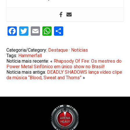
Facebook
Twitter
Email
WhatsApp
Share
Categoria/Category:
Destaque
·
Notícias
Tags:
Hammerfall
Notícia mais recente: «
Rhapsody Of Fire: Os mestres do
Power Metal Sinfônico em único show no Brasil!
Notícia mais antiga:
DEADLY SHADOWS lança vídeo clipe
da música “Blood, Sweat and Thorns”
»