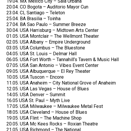
19.04. MX Mexico City – Sala Urbana
20.04. CO Bogota – Auditorio Mayor Cun
23.04. CL Santiago – Teleton
25.04. BA Brasilia – Toinha
27.04. BA Sao Paulo –
Summer
Breeze
30.04. USA Harrisburg – Midtown Arts Center
01.05. USA Montclair – The Wellmont Theater
02.05. USA Albany – Empire Underground
03.05. USA Columbus – The Bluestone
04.05. USA St. Louis – Delmar Hall
06.05. USA Fort Worth – Tannahill’s Tavern & Music Hall
07.05. USA San Antonio – Vibes Event Center
09.05. USA Albuquerque – El Rey Theater
10.05. USA Tuscon – Encore
11.05. USA Anaheim – City National Grove of Anaheim
12.05. USA Las Vegas – House of Blues
14.05. USA Denver – Summit
16.05 USA St. Paul – Myth Live
17.05. USA Milwaukee – Milwaukee Metal Fest
18.05. USA Cleveland – House of Blues
19.05. USA Flint – The Machine Shop
20.05. USA Mc Kees Rocks – Roxian Theatre
21.05. USA Richmond – The National