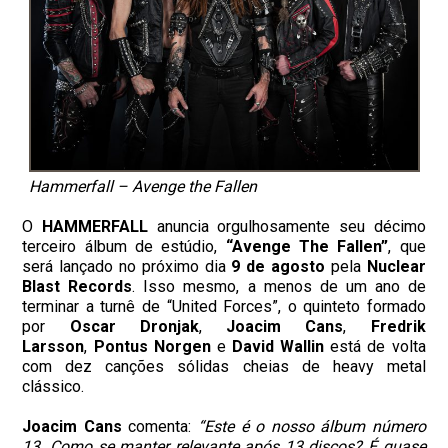
Hammerfall – Avenge the Fallen
O
HAMMERFALL
anuncia orgulhosamente seu décimo
terceiro álbum de estúdio,
“Avenge The Fallen”
, que
será lançado no próximo dia
9 de agosto
pela
Nuclear
Blast Records
. Isso mesmo, a menos de um ano de
terminar a turnê de “United Forces”, o quinteto formado
por
Oscar Dronjak
,
Joacim Cans
,
Fredrik
Larsson
,
Pontus Norgen
e
David Wallin
está de volta
com dez canções sólidas cheias de heavy metal
clássico.
Joacim Cans
comenta:
“Este é o nosso álbum número
13. Como se manter relevante após 13 discos? É quase