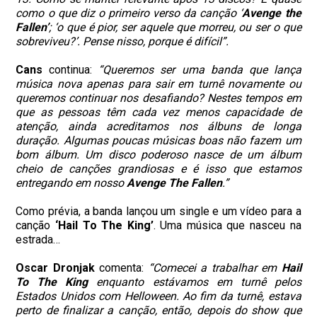
como o que diz o primeiro verso da canção ‘
Avenge the
Fallen’
; ‘o que é pior, ser aquele que morreu, ou ser o que
sobreviveu?’. Pense nisso, porque é difícil”.
Cans
continua:
“Queremos ser uma banda que lança
música nova apenas para sair em turnê novamente ou
queremos continuar nos desafiando? Nestes tempos em
que as pessoas têm cada vez menos capacidade de
atenção, ainda acreditamos nos álbuns de longa
duração. Algumas poucas músicas boas não fazem um
bom álbum. Um disco poderoso nasce de um álbum
cheio de canções grandiosas e é isso que estamos
entregando em nosso
Avenge The Fallen
.”
Como prévia, a banda lançou um single e um vídeo para a
canção
‘Hail To The King’
. Uma música que nasceu na
estrada…
Oscar Dronjak
comenta:
“Comecei a trabalhar em
Hail
To The King
enquanto estávamos em turnê pelos
Estados Unidos com Helloween. Ao fim da turnê, estava
perto de finalizar a canção, então, depois do show que