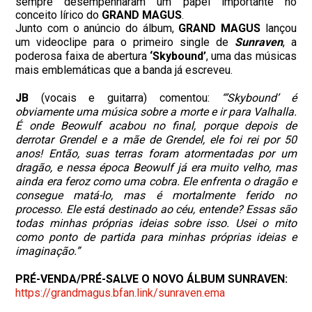
sempre desempenharam um papel importante no
conceito lírico do
GRAND MAGUS
.
Junto com o anúncio do álbum,
GRAND MAGUS
lançou
um videoclipe para o primeiro single de
Sunraven
, a
poderosa faixa de abertura
‘Skybound’
, uma das músicas
mais emblemáticas que a banda já escreveu.
JB
(vocais e guitarra) comentou:
“’Skybound’ é
obviamente uma música sobre a morte e ir para Valhalla.
É onde Beowulf acabou no final, porque depois de
derrotar Grendel e a mãe de Grendel, ele foi rei por 50
anos! Então, suas terras foram atormentadas por um
dragão, e nessa época Beowulf já era muito velho, mas
ainda era feroz como uma cobra. Ele enfrenta o dragão e
consegue matá-lo, mas é mortalmente ferido no
processo. Ele está destinado ao céu, entende? Essas são
todas minhas próprias ideias sobre isso. Usei o mito
como ponto de partida para minhas próprias ideias e
imaginação.”
PRÉ-VENDA/PRÉ-SALVE O NOVO ÁLBUM SUNRAVEN:
https://grandmagus.bfan.link/
sunraven.ema