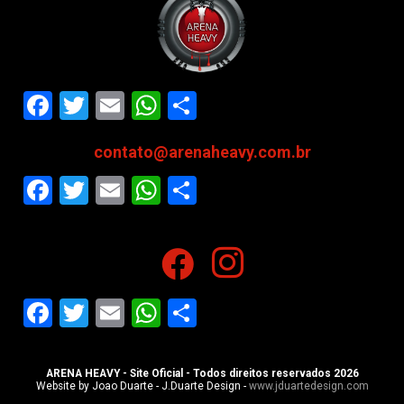
Facebook
Twitter
Email
WhatsApp
Share
contato@arenaheavy.com.br
Facebook
Twitter
Email
WhatsApp
Share
Facebook
Twitter
Email
WhatsApp
Share
ARENA HEAVY - Site Oficial - Todos direitos reservados 2026
Website by Joao Duarte - J.Duarte Design -
www.jduartedesign.com