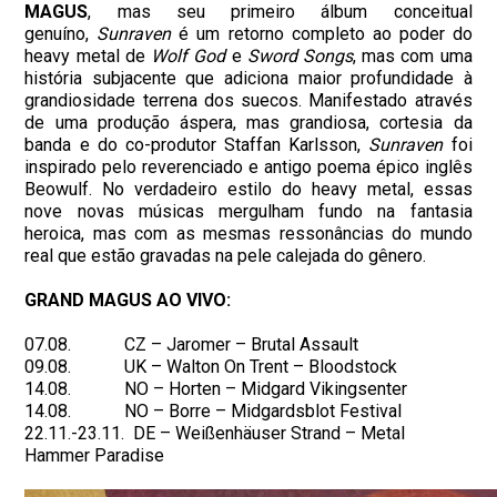
MAGUS
, mas seu primeiro álbum conceitual
genuíno,
Sunraven
é um retorno completo ao poder do
heavy metal de
Wolf God
e
Sword Songs
, mas com uma
história subjacente que adiciona maior profundidade à
grandiosidade terrena dos suecos. Manifestado através
de uma produção áspera, mas grandiosa, cortesia da
banda e do co-produtor Staffan Karlsson,
Sunraven
foi
inspirado pelo reverenciado e antigo poema épico inglês
Beowulf. No verdadeiro estilo do heavy metal, essas
nove novas músicas mergulham fundo na fantasia
heroica, mas com as mesmas ressonâncias do mundo
real que estão gravadas na pele calejada do gênero.
GRAND MAGUS AO VIVO:
07.08. CZ – Jaromer – Brutal Assault
09.08. UK – Walton On Trent – Bloodstock
14.08. NO – Horten – Midgard Vikingsenter
14.08. NO – Borre – Midgardsblot Festival
22.11.-23.11. DE – Weißenhäuser Strand – Metal
Hammer Paradise