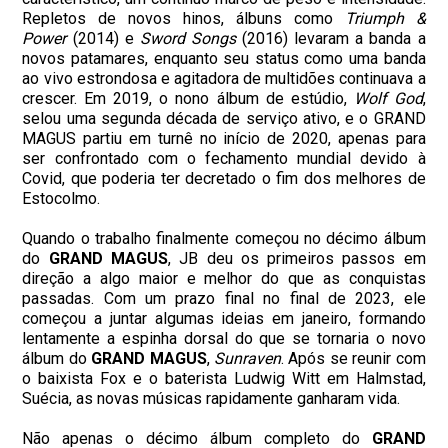
Repletos de novos hinos, álbuns como
Triumph &
Power
(2014) e
Sword Songs
(2016) levaram a banda a
novos patamares, enquanto seu status como uma banda
ao vivo estrondosa e agitadora de multidões continuava a
crescer. Em 2019, o nono álbum de estúdio,
Wolf God
,
selou uma segunda década de serviço ativo, e o GRAND
MAGUS partiu em turnê no início de 2020, apenas para
ser confrontado com o fechamento mundial devido à
Covid, que poderia ter decretado o fim dos melhores de
Estocolmo.
Quando o trabalho finalmente começou no décimo álbum
do
GRAND MAGUS
, JB deu os primeiros passos em
direção a algo maior e melhor do que as conquistas
passadas. Com um prazo final no final de 2023, ele
começou a juntar algumas ideias em janeiro, formando
lentamente a espinha dorsal do que se tornaria o novo
álbum do
GRAND MAGUS
,
Sunraven
. Após se reunir com
o baixista Fox e o baterista Ludwig Witt em Halmstad,
Suécia, as novas músicas rapidamente ganharam vida.
Não apenas o décimo álbum completo do
GRAND