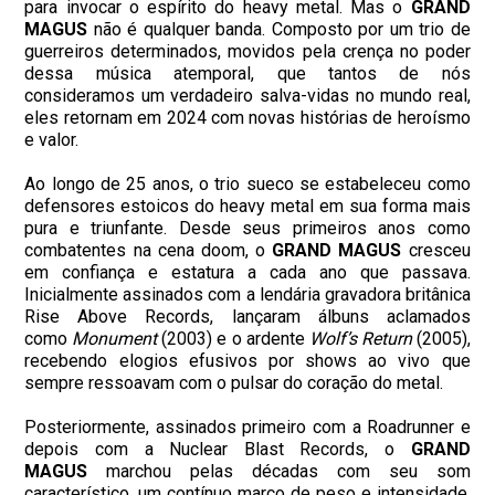
para invocar o espírito do heavy metal. Mas o
GRAND
MAGUS
não é qualquer banda. Composto por um trio de
guerreiros determinados, movidos pela crença no poder
dessa música atemporal, que tantos de nós
consideramos um verdadeiro salva-vidas no mundo real,
eles retornam em 2024 com novas histórias de heroísmo
e valor.
Ao longo de 25 anos, o trio sueco se estabeleceu como
defensores estoicos do heavy metal em sua forma mais
pura e triunfante. Desde seus primeiros anos como
combatentes na cena doom, o
GRAND MAGUS
cresceu
em confiança e estatura a cada ano que passava.
Inicialmente assinados com a lendária gravadora britânica
Rise Above Records, lançaram álbuns aclamados
como
Monument
(2003) e o ardente
Wolf’s Return
(2005),
recebendo elogios efusivos por shows ao vivo que
sempre ressoavam com o pulsar do coração do metal.
Posteriormente, assinados primeiro com a Roadrunner e
depois com a
Nuclear
Blast Records, o
GRAND
MAGUS
marchou pelas décadas com seu som
característico, um contínuo marco de peso e intensidade.