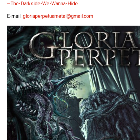
—The-
Darkside-We-Wanna-Hide
E-mail:
gloriaperpetuametal@gmail.com