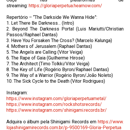
streaming:
https://gloriaperpetua.
hearnow.com/
Repertório – “The Darkside We Wanna Hide”:
1. Let There Be Darkness… (Intro)
2. Beyond The Darkness Portal (Luis Mariutti/Christian
Passos/Raphael Dantas)
3. Have You Forsaken The Cross? (Marcelo Kalunga)
4. Mothers of Jerusalem (Raphael Dantas)
5. The Angels are Calling (Vitor Veiga)
6. The Rape of Gaia (Guilherme Hirose)
7. The Architect (Timo Tolkki/Vitor Veiga)
8. The Key of Life (Rogério Byron/Raphael Dantas)
9. The Way of a Warrior (Rogério Byron/João Noleto)
10. The Sick Cycle to the Death (Vitor Rodrigues)
Instagram:
https://www.instagram.com/
gloriaperpetuametal/
https://www.instagram.com/
rockshotsrecords/
https://www.instagram.com/
shinigami.records.br/
Adquira o álbum pela Shinigami Records em
https://www.
lojashinigamirecords.com.br/p-
9500169-Gloria-Perpetua