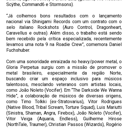
Scÿthe, Command6 e Stormsons).
“Já colhemos bons resultados com o lançamento
nacional via Shinigami Records com um contrato com o
selo italiano Rockshots (Auro Control, Dragonheart,
Caravellus e outras). Além disso, o trabalho está sendo
bem recebido pela crítica especializada; recentemente
levamos uma nota 9 na Roadie Crew”, comemora Daniel
Fuchshuber.
Com uma sonoridade enraizada no heavy/power metal, o
Gloria Perpetua surgiu com a missão de promover o
metal brasileiro, especialmente da região Norte,
buscando criar um espaço inclusivo para músicos
talentosos, mesclando veteranos com artistas locais,
como João Noleto (Vocifer). Em “The Darkside We Wanna
Hide”, a colaboração de músicos de diversas origens,
como Timo Tolkki (ex-Stratovarius), Vitor Rodrigues
(Native Blood, Tribal Scream, Torture Squad), Luis Mariutti
(Sinistra, Shaman, Angra, Firebox), João Noleto (Vocifer),
Vitor Veiga (Aquaria, Endless), Guilherme Hirose
(NorthTale, Traumer), Christian Passos (Wizards), Rogério