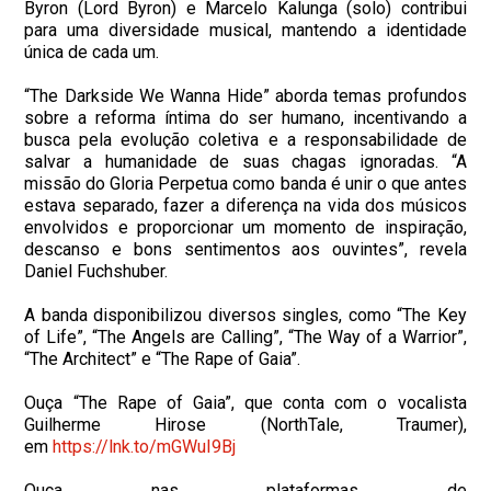
Byron (Lord Byron) e Marcelo Kalunga (solo) contribui
para uma diversidade musical, mantendo a identidade
única de cada um.
“The Darkside We Wanna Hide” aborda temas profundos
sobre a reforma íntima do ser humano, incentivando a
busca pela evolução coletiva e a responsabilidade de
salvar a humanidade de suas chagas ignoradas. “A
missão do Gloria Perpetua como banda é unir o que antes
estava separado, fazer a diferença na vida dos músicos
envolvidos e proporcionar um momento de inspiração,
descanso e bons sentimentos aos ouvintes”, revela
Daniel Fuchshuber.
A banda disponibilizou diversos singles, como “The Key
of Life”, “The Angels are Calling”, “The Way of a Warrior”,
“The Architect” e “The Rape of Gaia”.
Ouça “The Rape of Gaia”, que conta com o vocalista
Guilherme Hirose (NorthTale, Traumer),
em
https://lnk.to/mGWuI9Bj
Ouça nas plataformas de