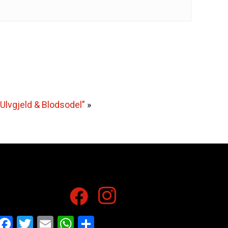
Ulvgjeld & Blodsodel”
»
Facebook
Twitter
Email
WhatsApp
Share