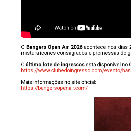
O
Bangers Open Air 2026
acontece nos dias
mistura ícones consagrados e promessas do gên
O
último lote de ingressos
está disponível no
https://www.clubedoingresso.
com/evento/
ban
Mais informações no site oficial:
https://bangersopenair.com/