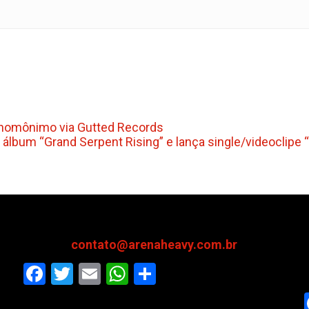
 homônimo via Gutted Records
álbum “Grand Serpent Rising” e lança single/videoclipe “
contato@arenaheavy.com.br
Facebook
Twitter
Email
WhatsApp
Share