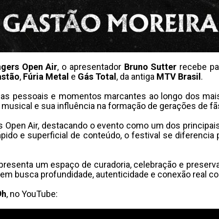
ngers Open Air
, o apresentador
Bruno Sutter
recebe pa
astão
,
Fúria Metal
e
Gás Total
, da antiga
MTV Brasil
.
órias pessoais e momentos marcantes ao longo dos ma
musical e sua influência na formação de gerações de fãs
Open Air, destacando o evento como um dos principais 
do e superficial de conteúdo, o festival se diferencia 
epresenta um espaço de curadoria, celebração e preserva
em busca profundidade, autenticidade e conexão real c
9h
, no YouTube: