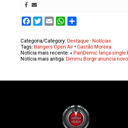
Facebook
Twitter
Email
WhatsApp
Share
Categoria/Category:
Destaque
·
Notícias
Tags:
Bangers Open Air
•
Gastão Moreira
Notícia mais recente: «
PainDemic lança single
Notícia mais antiga:
Dimmu Borgir anuncia novo 