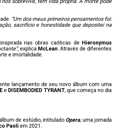
 nos sobrevive, tem vida própria. A morte pode
dade.
“Um dos meus primeiros pensamentos foi:
ação, sacrifício e honestidade que depositei na
 inspirada nas obras caóticas de
Hieronymus
actante”
, explica
McLean
. Através de diferentes
arte e imortalidade.
inente lançamento de seu novo álbum com uma
E
e
DISEMBODIED TYRANT
, que começa no dia
álbum de estúdio, intitulado
Opera
, uma jornada
o Paoli
em 2021.