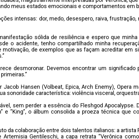
ndo meus estados emocionais e comportamentos em busc
ões intensas: dor, medo, desespero, raiva, frustração
anifestação sólida de resiliência e espero que minha 
esde o acidente, tenho compartilhado minha recupera
 motivação, de exemplos que as façam acreditar em si
.”
rece desmoronar. Devemos encontrar um significado pa
primeiras.”
 Jacob Hansen (Volbeat, Epica, Arch Enemy), Opera ma
 sonoridade característica: violência visceral, orques
vel, sem perder a essência do Fleshgod Apocalypse. Da
” e “King”, o álbum consolida a proeza técnica que c
o da colaboração entre dois talentos italianos: a artista 
e Artemisia Gentileschi, a capa retrata “Verônica com