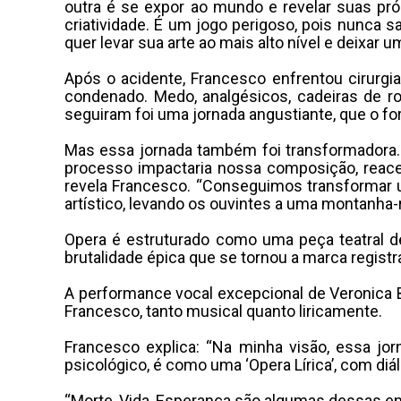
outra é se expor ao mundo e revelar suas pró
criatividade. É um jogo perigoso, pois nunca
quer levar sua arte ao mais alto nível e deixa
Após o acidente, Francesco enfrentou cirurgi
condenado. Medo, analgésicos, cadeiras de r
seguiram foi uma jornada angustiante, que o f
Mas essa jornada também foi transformadora
processo impactaria nossa composição, reace
revela Francesco. “Conseguimos transformar 
artístico, levando os ouvintes a uma montanha
Opera é estruturado como uma peça teatral de 
brutalidade épica que se tornou a marca regist
A performance vocal excepcional de Veronica Bo
Francesco, tanto musical quanto liricamente.
Francesco explica: “Na minha visão, essa j
psicológico, é como uma ‘Opera Lírica’, com d
“Morte, Vida, Esperança são algumas dessas en