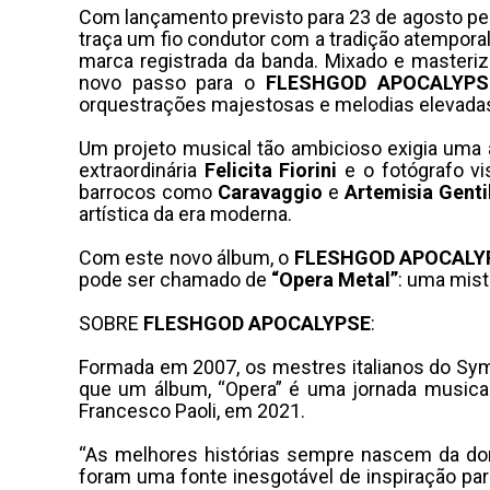
Com lançamento previsto para 23 de agosto pe
traça um fio condutor com a tradição atemporal
marca registrada da banda. Mixado e masteri
novo passo para o
FLESHGOD APOCALYPS
orquestrações majestosas e melodias elevada
Um projeto musical tão ambicioso exigia uma a
extraordinária
Felicita Fiorini
e o fotógrafo vi
barrocos como
Caravaggio
e
Artemisia Genti
artística da era moderna.
Com este novo álbum, o
FLESHGOD APOCALY
pode ser chamado de
“Opera Metal”
: uma mis
SOBRE
FLESHGOD APOCALYPSE
:
Formada em 2007, os mestres italianos do Sym
que um álbum, “Opera” é uma jornada musical v
Francesco Paoli, em 2021.
“As melhores histórias sempre nascem da dor
foram uma fonte inesgotável de inspiração para