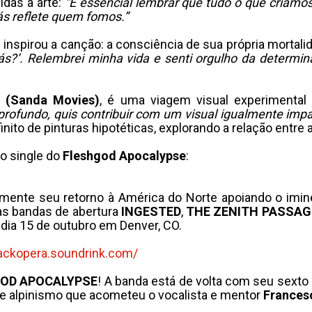
das à arte:
“É essencial lembrar que tudo o que criamos
ás reflete quem fomos.”
inspirou a canção: a consciência de sua própria mortali
ás?’. Relembrei minha vida e senti orgulho da determin
 (Sanda Movies)
, é uma viagem visual experimental
rofundo, quis contribuir com um visual igualmente imp
finito de pinturas hipotéticas, explorando a relação entre 
vo single do
Fleshgod Apocalypse
:
mente seu retorno à América do Norte apoiando o im
 as bandas de abertura
INGESTED
,
THE ZENITH PASSAG
dia 15 de outubro em Denver, CO.
lackopera.
soundrink.com/
OD APOCALYPSE
! A banda está de volta com seu sexto 
 de alpinismo que acometeu o vocalista e mentor
Francesc