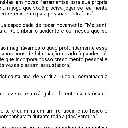
rmá-las em novas ferramentas para sua própria
é um jogo que você precisa jogar se realmente
 entretenimento para pessoas distraídas.”
 sua capacidade de tocar novamente. “Me senti
bafa. Relembrar o acidente e os meses que se
 não imaginávamos o quão profundamente esse
 após anos de hibernação devido à pandemia”,
te que incorpora nosso crescimento pessoal e
às vezes é assim, assustadora.”
tica italiana, de Verdi a Puccini, combinada à
do luz sobre um ângulo diferente da história de
morte e culmina em um renascimento físico e
acompanharam durante toda a (des)ventura.”
e ora me auxiliam, ora me impedem de mergulhar