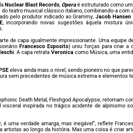
la
Nuclear Blast Records
,
Opera
é estruturado como uma p
 do teatro musical clássico italiano, combinando-a com 
zado pelo produtor indicado ao Grammy,
Jacob Hansen
E
, incorporando novas sugestões àquela mistura únic
s.
rte de capa igualmente impressionante. Uma equipe de 
sionário
Francesco Esposito
) uniu forças para criar a
leschi
. A capa retrata
Veronica
como Música, uma entida
PSE
eleva ainda mais o nível, sendo pioneiro no que p
tura sem precedentes de música extrema e elementos te
phonic Death Metal, Fleshgod Apocalypse, retornam com
isceral inspirada no trágico acidente de alpinismo sof
, é uma verdade amarga, mas inegável”, reflete France
 artistas ao longo da história. Mas uma coisa é criar ar