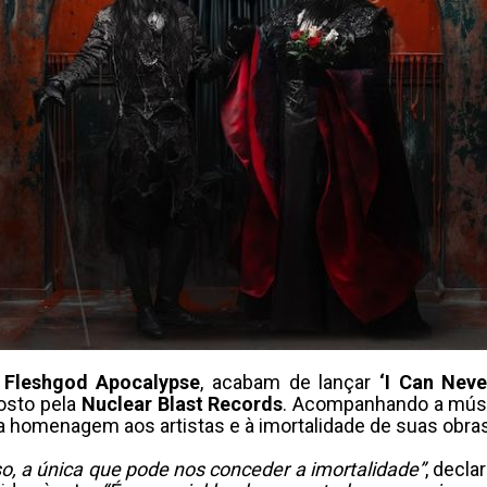
,
Fleshgod Apocalypse
, acabam de lançar
‘I Can Never
gosto pela
Nuclear Blast Records
. Acompanhando a músic
osa homenagem aos artistas e à imortalidade de suas obra
o, a única que pode nos conceder a imortalidade”
, decla