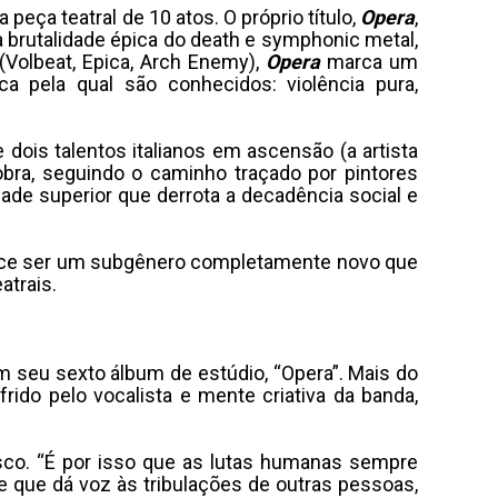
eça teatral de 10 atos. O próprio título,
Opera
,
a brutalidade épica do death e symphonic metal,
(Volbeat, Epica, Arch Enemy),
Opera
marca um
a pela qual são conhecidos: violência pura,
dois talentos italianos em ascensão (a artista
 obra, seguindo o caminho traçado por pintores
de superior que derrota a decadência social e
arece ser um subgênero completamente novo que
atrais.
 seu sexto álbum de estúdio, “Opera”. Mais do
rido pelo vocalista e mente criativa da banda,
sco. “É por isso que as lutas humanas sempre
te que dá voz às tribulações de outras pessoas,