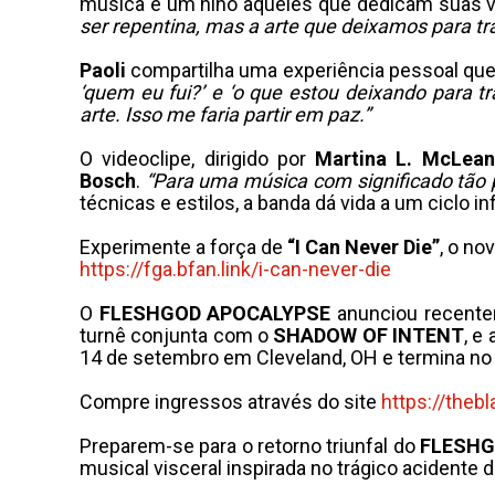
música é um hino àqueles que dedicam suas vi
ser repentina, mas a arte que deixamos para tr
Paoli
compartilha uma experiência pessoal que 
‘quem eu fui?’ e ‘o que estou deixando para tr
arte. Isso me faria partir em paz.”
O videoclipe, dirigido por
Martina L. McLean
Bosch
.
“Para uma música com significado tão p
técnicas e estilos, a banda dá vida a um ciclo in
Experimente a força de
“I Can Never Die”
, o no
https://fga.bfan.link/i-can-
never-die
O
FLESHGOD APOCALYPSE
anunciou recente
turnê conjunta com o
SHADOW OF INTENT
, e
14 de setembro em Cleveland, OH e termina no 
Compre ingressos através do site
https://theb
Preparem-se para o retorno triunfal do
FLESHG
musical visceral inspirada no trágico acidente