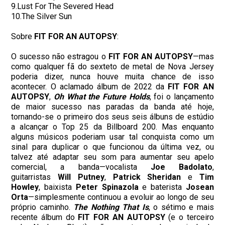
9.Lust For The Severed Head
10.The Silver Sun
Sobre
FIT FOR AN AUTOPSY
:
O sucesso não estragou o
FIT FOR AN AUTOPSY
—mas
como qualquer fã do sexteto de metal de Nova Jersey
poderia dizer, nunca houve muita chance de isso
acontecer. O aclamado álbum de 2022 da
FIT FOR AN
AUTOPSY
,
Oh What the Future Holds
, foi o lançamento
de maior sucesso nas paradas da banda até hoje,
tornando-se o primeiro dos seus seis álbuns de estúdio
a alcançar o Top 25 da Billboard 200. Mas enquanto
alguns músicos poderiam usar tal conquista como um
sinal para duplicar o que funcionou da última vez, ou
talvez até adaptar seu som para aumentar seu apelo
comercial, a banda—vocalista
Joe Badolato
,
guitarristas
Will Putney
,
Patrick Sheridan
e
Tim
Howley
, baixista
Peter Spinazola
e baterista
Josean
Orta
—simplesmente continuou a evoluir ao longo de seu
próprio caminho.
The Nothing That Is
, o sétimo e mais
recente álbum do
FIT FOR AN AUTOPSY
(e o terceiro