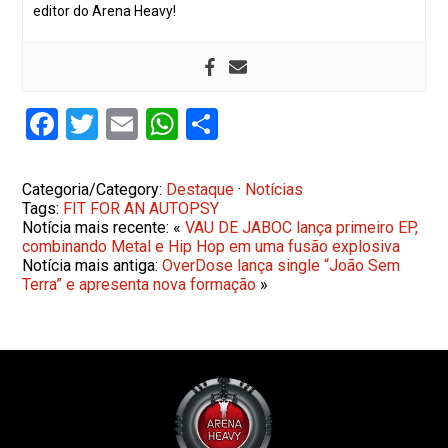
editor do Arena Heavy!
Facebook
Twitter
Email
WhatsApp
Share
Categoria/Category:
Destaque
·
Notícias
Tags:
FIT FOR AN AUTOPSY
Notícia mais recente: «
VAU DE JABOC lança primeiro EP,
combinando Metal e Hip Hop em uma fusão explosiva
Notícia mais antiga:
OverDose lança single “João Sem
Terra” e apresenta nova formação
»