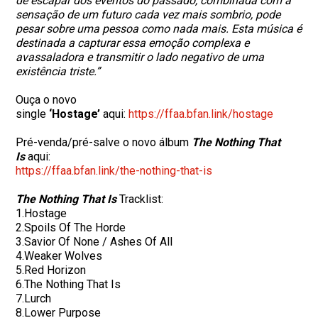
de escapar dos eventos do passado, combinada com a
sensação de um futuro cada vez mais sombrio, pode
pesar sobre uma pessoa como nada mais. Esta música é
destinada a capturar essa emoção complexa e
avassaladora e transmitir o lado negativo de uma
existência triste.”
Ouça o novo
single
‘Hostage’
aqui:
https://ffaa.bfan.link/hostage
Pré-venda/pré-salve o novo álbum
The Nothing That
Is
aqui:
https://ffaa.bfan.link/the-
nothing-that-is
The Nothing That Is
Tracklist:
1.Hostage
2.Spoils Of The Horde
3.Savior Of None / Ashes Of All
4.Weaker Wolves
5.Red Horizon
6.The Nothing That Is
7.Lurch
8.Lower Purpose