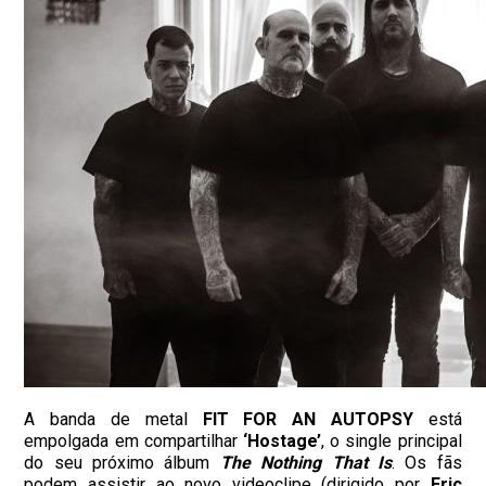
A banda de metal
FIT FOR AN AUTOPSY
está
empolgada em compartilhar
‘Hostage’
, o single principal
do seu próximo álbum
The Nothing That Is
. Os fãs
podem assistir ao novo videoclipe (dirigido por
Eric