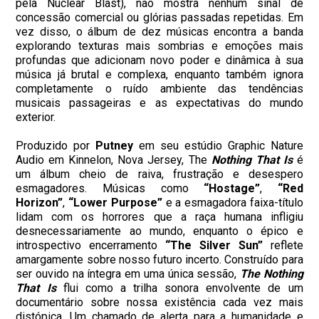
pela
Nuclear
Blast), não mostra nenhum sinal de
concessão comercial ou glórias passadas repetidas. Em
vez disso, o álbum de dez músicas encontra a banda
explorando texturas mais sombrias e emoções mais
profundas que adicionam novo poder e dinâmica à sua
música já brutal e complexa, enquanto também ignora
completamente o ruído ambiente das tendências
musicais passageiras e as expectativas do mundo
exterior.
Produzido por
Putney
em seu estúdio Graphic Nature
Audio em Kinnelon, Nova Jersey, The
Nothing That Is
é
um álbum cheio de raiva, frustração e desespero
esmagadores. Músicas como
“Hostage”
,
“Red
Horizon”
,
“Lower Purpose”
e a esmagadora faixa-título
lidam com os horrores que a raça humana infligiu
desnecessariamente ao mundo, enquanto o épico e
introspectivo encerramento
“The Silver Sun”
reflete
amargamente sobre nosso futuro incerto. Construído para
ser ouvido na íntegra em uma única sessão,
The Nothing
That Is
flui como a trilha sonora envolvente de um
documentário sobre nossa existência cada vez mais
distópica. Um chamado de alerta para a humanidade e