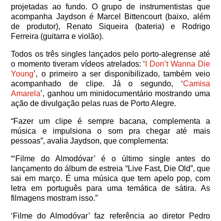
projetadas ao fundo. O grupo de instrumentistas que
acompanha Jaydson é Marcel Bittencourt (baixo, além
de produtor), Renato Siqueira (bateria) e Rodrigo
Ferreira (guitarra e violão).
Todos os três singles lançados pelo porto-alegrense até
o momento tiveram vídeos atrelados: ‘
I Don’t Wanna Die
Young
’, o primeiro a ser disponibilizado, também veio
acompanhado de clipe. Já o segundo, ‘
Camisa
Amarela
’, ganhou um minidocumentário mostrando uma
ação de divulgação pelas ruas de Porto Alegre.
“Fazer um clipe é sempre bacana, complementa a
música e impulsiona o som pra chegar até mais
pessoas”, avalia Jaydson, que complementa:
“‘Filme do Almodóvar’ é o último single antes do
lançamento do álbum de estreia “Live Fast, Die Old”, que
sai em março. É uma música que tem apelo pop, com
letra em português para uma temática de sátira. As
filmagens mostram isso.”
‘Filme do Almodóvar’ faz referência ao diretor Pedro