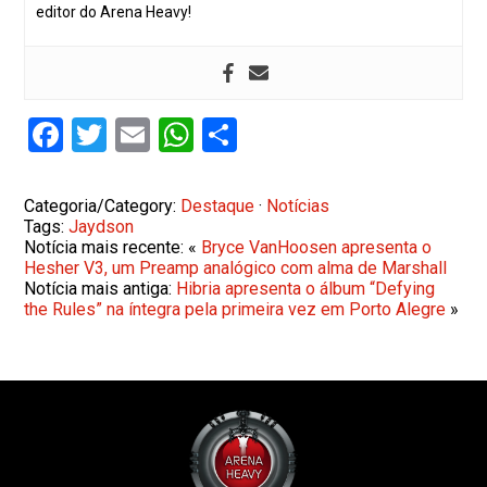
editor do Arena Heavy!
Facebook
Twitter
Email
WhatsApp
Share
Categoria/Category:
Destaque
·
Notícias
Tags:
Jaydson
Notícia mais recente: «
Bryce VanHoosen apresenta o
Hesher V3, um Preamp analógico com alma de Marshall
Notícia mais antiga:
Hibria apresenta o álbum “Defying
the Rules” na íntegra pela primeira vez em Porto Alegre
»