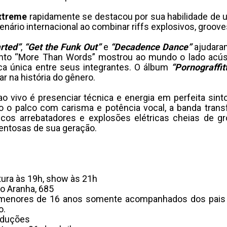
xtreme
rapidamente se destacou por sua habilidade de un
enário internacional ao combinar riffs explosivos, groo
rted”
,
“Get the Funk Out”
e
“Decadence Dance”
ajudaram
nto “More Than Words” mostrou ao mundo o lado acúst
ca única entre seus integrantes. O álbum
“Pornograffitt
r na história do gênero.
o vivo é presenciar técnica e energia em perfeita sin
o palco com carisma e potência vocal, a banda tran
cos arrebatadores e explosões elétricas cheias de g
lentosas de sua geração.
rtura às 19h, show às 21h
do Aranha, 685
menores de 16 anos somente acompanhados dos pais o
o.
roduções