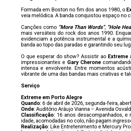
Formada em Boston no fim dos anos 1980, o
E
veia melódica. A banda conquistou espaço no c
Canções como
“More Than Words”
,
“Hole Hea
mais versáteis do rock dos anos 1990. Enqua
evidenciam a potência instrumental e a quími
banda ao topo das paradas e garantindo seu luga
O que esperar do show? Assistir ao
Extreme
a
impressionantes e
Gary Cherone
comandando 
intensa e envolvente. Entre momentos acústi
vibrante de uma das bandas mais criativas e ta
Serviço
Extreme em Porto Alegre
Quando
: 6 de abril de 2026, segunda-feira, abe
Onde
: Auditório Aráujo Vianna – Avenida Osval
Classificação
: 16 anos desacompanhados, e 
idade, acomodadas no colo, não pagam ingress
Realização
: Like Entretenimento e Mercury P