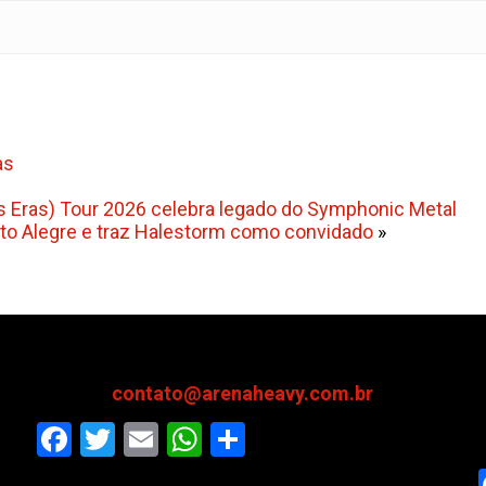
as
s Eras) Tour 2026 celebra legado do Symphonic Metal
to Alegre e traz Halestorm como convidado
»
contato@arenaheavy.com.br
Facebook
Twitter
Email
WhatsApp
Share