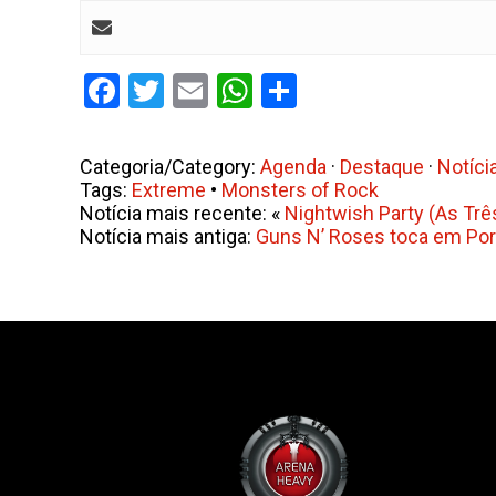
Facebook
Twitter
Email
WhatsApp
Share
Categoria/Category:
Agenda
·
Destaque
·
Notíci
Tags:
Extreme
•
Monsters of Rock
Notícia mais recente: «
Nightwish Party (As Trê
Notícia mais antiga:
Guns N’ Roses toca em Por