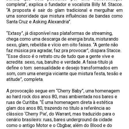
completa”, explica o fundador e vocalista Billy M. Stacce.
“A proposta é sair do glam tradicional e mergulhar em
uma sonoridade que mistura influências de bandas como
Santa Cruz e Asking Alexandria”.
“Extasy”, já disponível nas plataformas de streaming,
chega como uma descarga de energia bruta, misturando
sexo, glam, rebeldia e vício em oito faixas. “A gente não
faz música pra agradar, faz pra provocar”, dispara Stacce.
“Esse disco é o retrato cru de tudo que a gente vive e
acredita: sexo, rua, barulho e verdade. A faixa-título já
define o tom: sensualidade e desejo transformados em
som, com uma energia viciante que mistura festa, tesão e
atitude”, completa.
A provocação segue em “Cherry Baby”, uma homenagem
ao hard rock dos anos 80, mas ambientada nos bares e
ruas de Curitiba. “É uma homenagem direta à estética
glam dos anos 80, trazendo no título a referência ao
clássico ‘Cherry Pie’, do Warrant, mas traduzido para o
cenário brasileiro: ruas, bares underground da cidade
como o antigo Motor e o Cbgbar, além do Blood e do