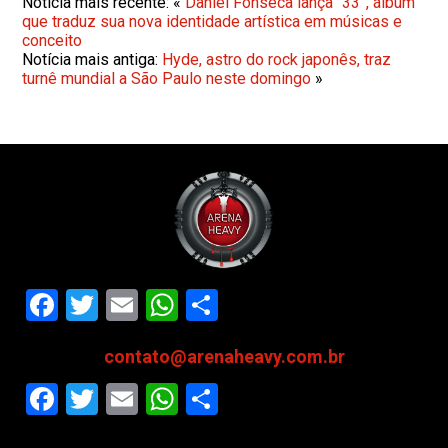
Notícia mais recente: «
Daniel Fonseca lança “33”, álbum
que traduz sua nova identidade artística em músicas e
conceito
Notícia mais antiga:
Hyde, astro do rock japonês, traz
turnê mundial a São Paulo neste domingo
»
Facebook
Twitter
Email
WhatsApp
Share
contato@arenaheavy.com.br
Facebook
Twitter
Email
WhatsApp
Share