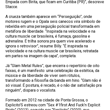
Empada com Birita, que ficam em Curitiba (PR)”, descreve
Stacce.
A crueza também aparece em “Perseguição”, onde
motores rugem e o Opala seis canecos vira símbolo de
rebeldia em uma perseguição policial transformada em
metáfora de liberdade. “Inspirada na velocidade e na
cultura muscle car brasileira, é fumaça, gasolina e
adrenalina. É trilha sonora pra quem vive acelerado e
ignora o retrovisor”, resume Billy. “É inspirada na
velocidade e na cultura muscle car brasileira, retratada
em partes na imagem da capa”, completa.
Já “Glam Metal Rules”, que encerra o repertório de oito
faixas, é um manifesto: uma celebração da estética, da
música e da liberdade de viver sem rótulos,
transformando a filosofia da banda em hino. “Glam não é
só visual. É postura, é recado, é o não dar satisfação pra
ninguém”, dispara o vocalista.
Formado em 2012 na cidade de Ponta Grossa, o
Explicito’S estreou com “Sex #1first And Fuck’n Explicit
Pride” (2013), seguido por “Explícito” (2020), que