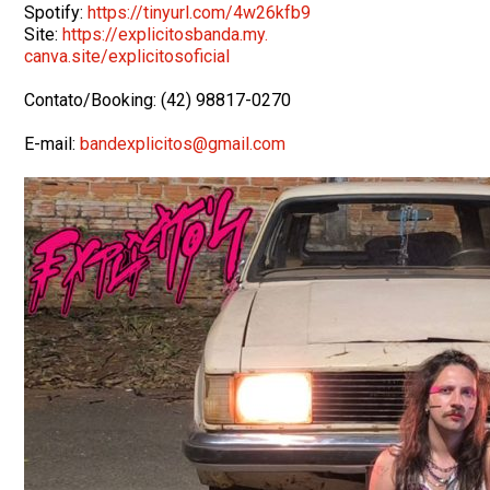
Spotify:
https://tinyurl.com/4w26kfb9
Site:
https://explicitosbanda.my.
canva.site/explicitosoficial
Contato/Booking: (42) 98817-0270
E-mail:
bandexplicitos@gmail.com