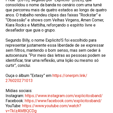
consolidou o nome da banda no cenário com uma turnê
que percorreu mais de quatro estados ao longo de quatro
anos. O trabalho rendeu clipes das faixas “Rockstar” e
“Obsessão” e shows com Velhas Virgens, Amen Corner,
Kiara Rocks e Mattilha, reforçando o espírito livre e
desafiador que guia o grupo.
Segundo Billy, o nome Explicito’S foi escolhido para
representar justamente essa liberdade de se expressar
sem filtros, mantendo o bom senso, mas sem ceder à
autocensura. “Por meio das letras as pessoas podem se
identificar, tirar uma reflexão, uma lição ou mesmo só
curtir”, conclui.
Ouça o álbum “Extasy” em
https://onerpm.link/
276020271013
Mídias sociais:
Instagram:
https://www.instagram.com/
explicitosband/
Facebook:
https://www.facebook.com/
explicitosband/
YouTube:
https://www.youtube.com/watch?
v=TkIzAMBQCDg