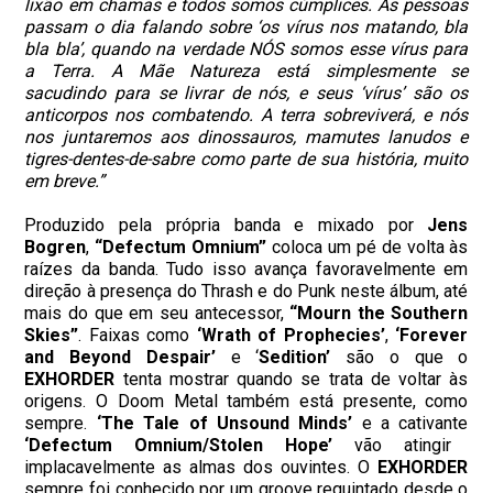
lixão em chamas e todos somos cúmplices. As pessoas
passam o dia falando sobre ‘os vírus nos matando, bla
bla bla’, quando na verdade NÓS somos esse vírus para
a Terra. A Mãe Natureza está simplesmente se
sacudindo para se livrar de nós, e seus ‘vírus’ são os
anticorpos nos combatendo. A terra sobreviverá, e nós
nos juntaremos aos dinossauros, mamutes lanudos e
tigres-dentes-de-sabre como parte de sua história, muito
em breve.”
Produzido pela própria banda e mixado por
Jens
Bogren
,
“Defectum Omnium”
coloca um pé de volta às
raízes da banda. Tudo isso avança favoravelmente em
direção à presença do Thrash e do Punk neste álbum, até
mais do que em seu antecessor,
“Mourn the Southern
Skies”
. Faixas como
‘Wrath of Prophecies’
,
‘Forever
and Beyond Despair’
e ‘
Sedition’
são o que o
EXHORDER
tenta mostrar quando se trata de voltar às
origens. O Doom Metal também está presente, como
sempre.
‘The Tale of Unsound Minds’
e a cativante
‘Defectum Omnium/Stolen Hope’
vão atingir
implacavelmente as almas dos ouvintes. O
EXHORDER
sempre foi conhecido por um groove requintado desde o