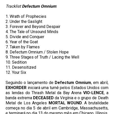
Tracklist
Defectum Omnium
:
1. Wrath of Prophecies
2. Under the Gaslight
3. Forever and Beyond Despair
4. The Tale of Unsound Minds
5. Divide and Conquer
6. Year of the Goat
7. Taken by Flames
8. Defectum Omnium / Stolen Hope
9. Three Stages of Truth / Lacing the Well
10. Sedition
11. Desensitized
12. Your Six
Seguindo o lançamento de
Defectum Omnium
, em abril,
EXHORDER
iniciará uma turnê pelos Estados Unidos com
as lendas do Thrash Metal da Bay Arena
VIO-LENCE
, a
banda extrema
DECEASED
da Virgínia e o grupo de Death
Metal de Los Angeles
MORTAL WOUND
. A brutalidade
começa no dia 5 de abril em Cambridge, Massachusetts,
e terminará no dia 13 do mesmo mês em Chicago, Illinois.