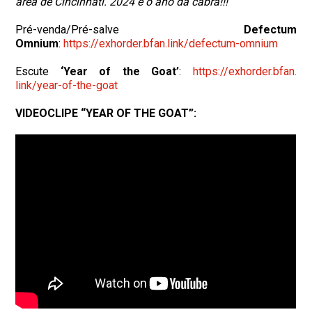
área de Cincinnati. 2024 é o ano da cabra!!!”
Pré-venda/Pré-salve
Defectum
Omnium
:
https://exhorder.bfan.
link/defectum-omnium
Escute
‘Year of the Goat’
:
https://exhorder.bfan.
link/year-of-the-goat
VIDEOCLIPE “YEAR OF THE GOAT”: