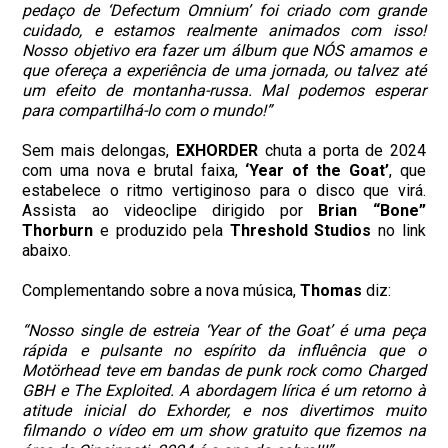
pedaço de ‘Defectum Omnium’ foi criado com grande
cuidado, e estamos realmente animados com isso!
Nosso objetivo era fazer um álbum que NÓS amamos e
que ofereça a experiência de uma jornada, ou talvez até
um efeito de montanha-russa. Mal podemos esperar
para compartilhá-lo com o mundo!”
Sem mais delongas,
EXHORDER
chuta a porta de 2024
com uma nova e brutal faixa,
‘Year of the Goat’
, que
estabelece o ritmo vertiginoso para o disco que virá.
Assista ao videoclipe dirigido por
Brian “Bone”
Thorburn
e produzido pela
Threshold Studios
no link
abaixo.
Complementando sobre a nova música,
Thomas
diz:
“Nosso single de estreia ‘Year of the Goat’ é uma peça
rápida e pulsante no espírito da influência que o
Motörhead teve em bandas de punk rock como Charged
GBH e The Exploited. A abordagem lírica é um retorno à
atitude inicial do Exhorder, e nos divertimos muito
filmando o vídeo em um show gratuito que fizemos na