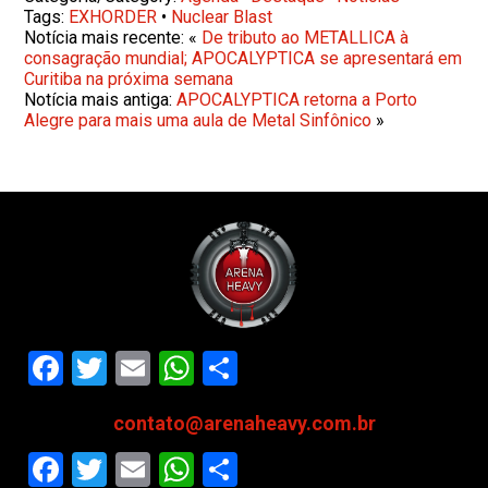
Tags:
EXHORDER
•
Nuclear Blast
Notícia mais recente: «
De tributo ao METALLICA à
consagração mundial; APOCALYPTICA se apresentará em
Curitiba na próxima semana
Notícia mais antiga:
APOCALYPTICA retorna a Porto
Alegre para mais uma aula de Metal Sinfônico
»
Facebook
Twitter
Email
WhatsApp
Share
contato@arenaheavy.com.br
Facebook
Twitter
Email
WhatsApp
Share