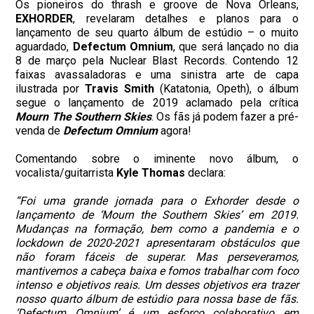
Os pioneiros do thrash e groove de Nova Orleans,
EXHORDER
, revelaram detalhes e planos para o
lançamento de seu quarto álbum de estúdio – o muito
aguardado,
Defectum Omnium
, que será lançado no dia
8 de março pela Nuclear Blast Records. Contendo 12
faixas avassaladoras e uma sinistra arte de capa
ilustrada por
Travis Smith
(Katatonia, Opeth), o álbum
segue o lançamento de 2019 aclamado pela crítica
Mourn The Southern Skies
. Os fãs já podem fazer a pré-
venda de
Defectum Omnium
agora!
Comentando sobre o iminente novo álbum, o
vocalista/guitarrista
Kyle Thomas
declara:
“Foi uma grande jornada para o Exhorder desde o
lançamento de ‘Mourn the Southern Skies’ em 2019.
Mudanças na formação, bem como a pandemia e o
lockdown de 2020-2021 apresentaram obstáculos que
não foram fáceis de superar. Mas perseveramos,
mantivemos a cabeça baixa e fomos trabalhar com foco
intenso e objetivos reais. Um desses objetivos era trazer
nosso quarto álbum de estúdio para nossa base de fãs.
‘Defectum Omnium’ é um esforço colaborativo em