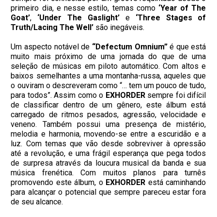
primeiro dia, e nesse estilo, temas como
‘Year of The
Goat’
,
‘Under The Gaslight’
e
‘Three Stages of
Truth/Lacing The Well’
são inegáveis.
Um aspecto notável de
“Defectum Omnium”
é que está
muito mais próximo de uma jornada do que de uma
seleção de músicas em piloto automático. Com altos e
baixos semelhantes a uma montanha-russa, aqueles que
o ouviram o descreveram como “… tem um pouco de tudo,
para todos”. Assim como o
EXHORDER
sempre foi difícil
de classificar dentro de um gênero, este álbum está
carregado de ritmos pesados, agressão, velocidade e
veneno. Também possui uma presença de mistério,
melodia e harmonia, movendo-se entre a escuridão e a
luz. Com temas que vão desde sobreviver à opressão
até a revolução, e uma frágil esperança que pega todos
de surpresa através da loucura musical da banda e sua
música frenética. Com muitos planos para turnês
promovendo este álbum, o
EXHORDER
está caminhando
para alcançar o potencial que sempre pareceu estar fora
de seu alcance.