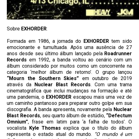
Sobre
EXHORDER
:
Formada em 1986, a jornada do
EXHORDER
tem sido
emocionante e tumultuada. Após uma ausência de 27
anos desde seu último álbum lançado pela
Roadrunner
Records
em 1992, a banda voltou ao cenário com um
álbum considerado por muitos como um concorrente na
categoria ‘melhor álbum de retorno’. O grupo lançou
“Mourn the Southern Skies”
em outubro de 2019
através da
Nuclear Blast Records
. Com uma trama
cinematográfica que inclui mudanças na formação e até
uma pandemia, o
EXHORDER
escapou mais uma vez de
um caminho pantanoso para preparar outro golpe em sua
discografia. A banda apresenta, novamente pela
Nuclear
Blast Records
, seu quarto álbum de estúdio,
“Defectum
Omnium”
, frase em latim para ‘a falha de todos’. O
vocalista
Kyle Thomas
explica que o título do álbum
representa o estado atual do mundo.
“O mundo é um