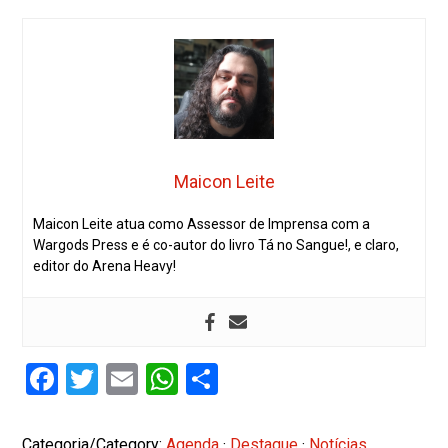
Maicon Leite
Maicon Leite atua como Assessor de Imprensa com a
Wargods Press e é co-autor do livro Tá no Sangue!, e claro,
editor do Arena Heavy!
Facebook
Twitter
Email
WhatsApp
Share
Categoria/Category:
Agenda
·
Destaque
·
Notícias