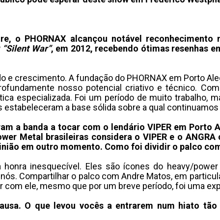
re, o PHORNAX alcançou notável reconhecimento n
P
“Silent War”
, em 2012, recebendo ótimas resenhas e
do e crescimento. A fundação do PHORNAX em Porto Aleg
profundamente nosso potencial criativo e técnico. Co
tica especializada. Foi um período de muito trabalho,
 estabeleceram a base sólida sobre a qual continuamos a
ram a banda a tocar com o lendário VIPER em Porto A
ower Metal brasileiras considera o VIPER e o ANGRA 
inião em outro momento. Como foi dividir o palco com
honra inesquecível. Eles são ícones do heavy/power m
nós. Compartilhar o palco com Andre Matos, em particu
er com ele, mesmo que por um breve período, foi uma ex
pausa. O que levou vocês a entrarem num hiato tão