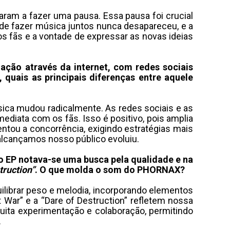
ram a fazer uma pausa. Essa pausa foi crucial
o de fazer música juntos nunca desapareceu, e a
os fãs e a vontade de expressar as novas ideias
ção através da internet, com redes sociais
uais as principais diferenças entre aquele
ca mudou radicalmente. As redes sociais e as
diata com os fãs. Isso é positivo, pois amplia
ntou a concorrência, exigindo estratégias mais
alcançamos nosso público evoluiu.
o EP notava-se uma busca pela qualidade e na
truction”
. O que molda o som do PHORNAX?
librar peso e melodia, incorporando elementos
War” e a “Dare of Destruction” refletem nossa
ita experimentação e colaboração, permitindo
.