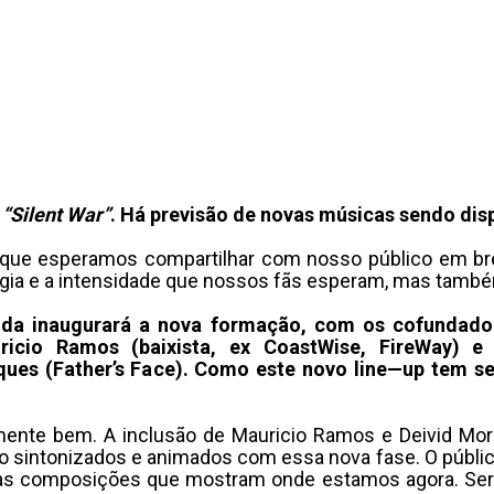
e
“Silent War”
. Há previsão de novas músicas sendo dis
ue esperamos compartilhar com nosso público em brev
rgia e a intensidade que nossos fãs esperam, mas també
da inaugurará a nova formação, com os cofundadore
ricio Ramos (baixista, ex CoastWise, FireWay) e D
ues (Father’s Face). Como este novo line—up tem se
ente bem. A inclusão de Mauricio Ramos e Deivid Mor
 sintonizados e animados com essa nova fase. O públic
as composições que mostram onde estamos agora. Será