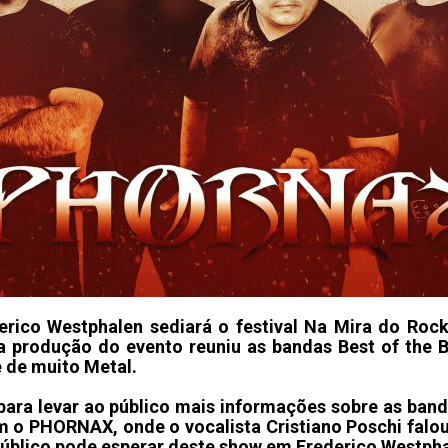
derico Westphalen sediará o festival Na Mira do Ro
 a produção do evento reuniu as bandas Best of the 
e de muito Metal.
ara levar ao público mais informações sobre as banda
om o PHORNAX, onde o vocalista Cristiano Poschi falo
úblico pode esperar deste show em Frederico Westpha