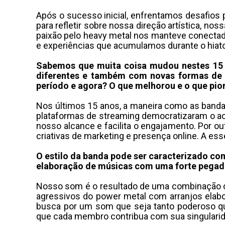
Após o sucesso inicial, enfrentamos desafios
para refletir sobre nossa direção artística, n
paixão pelo heavy metal nos manteve conectados
e experiências que acumulamos durante o hiato
Sabemos que muita coisa mudou nestes 15 a
diferentes e também com novas formas de e
período e agora? O que melhorou e o que pio
Nos últimos 15 anos, a maneira como as band
plataformas de streaming democratizaram o ace
nosso alcance e facilita o engajamento. Por o
criativas de marketing e presença online. A e
O estilo da banda pode ser caracterizado co
elaboração de músicas com uma forte pegad
Nosso som é o resultado de uma combinação de
agressivos do power metal com arranjos elabo
busca por um som que seja tanto poderoso qu
que cada membro contribua com sua singulari