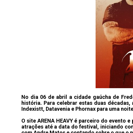
No dia 06 de abril a cidade gaúcha de Fre
história. Para celebrar estas duas décadas,
Indexistt, Datavenia e Phornax para uma noit
O site ARENA HEAVY é parceiro do evento e p
atrações até a data do festival, iniciando c
com Andre Matos e contando sobre o que o p