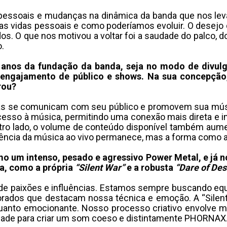
 pessoais e mudanças na dinâmica da banda que nos leva
ossas vidas pessoais e como poderíamos evoluir. O desej
. O que nos motivou a voltar foi a saudade do palco, d
.
nos da fundação da banda, seja no modo de divulga
ngajamento de público e shows. Na sua concepção, q
rou?
as se comunicam com seu público e promovem sua músi
sso à música, permitindo uma conexão mais direta e ime
utro lado, o volume de conteúdo disponível também aume
ssência da música ao vivo permanece, mas a forma como 
mo um intenso, pesado e agressivo Power Metal, e já n
a, como a própria
“Silent War”
e a robusta
“Dare of Des
 paixões e influências. Estamos sempre buscando equi
rados que destacam nossa técnica e emoção. A “Silent 
anto emocionante. Nosso processo criativo envolve mu
dade para criar um som coeso e distintamente PHORNAX