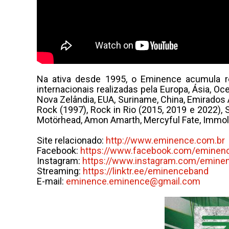
Na ativa desde 1995, o Eminence acumula r
internacionais realizadas pela Europa, Ásia, 
Nova Zelândia, EUA, Suriname, China, Emirados 
Rock (1997), Rock in Rio (2015, 2019 e 2022),
Motörhead, Amon Amarth, Mercyful Fate, Immola
Site relacionado:
http://www.eminence.com.br
Facebook:
https://www.facebook.com/
eminen
Instagram:
https://www.instagram.com/
emine
Streaming:
https://linktr.ee/eminenceband
E-mail:
eminence.eminence@gmail.com