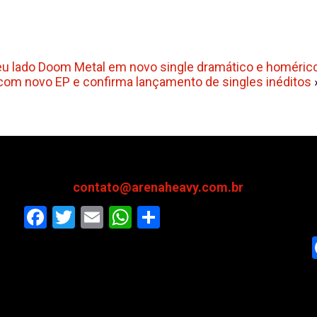
u lado Doom Metal em novo single dramático e homéric
 com novo EP e confirma lançamento de singles inéditos
contato@arenaheavy.com.br
Facebook
Twitter
Email
WhatsApp
Share