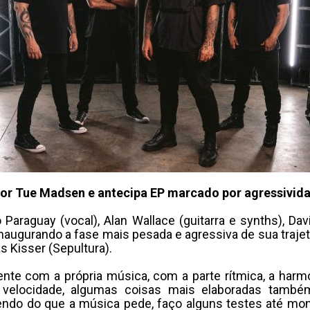
or Tue Madsen e antecipa EP marcado por agressividad
raguay (vocal), Alan Wallace (guitarra e synths), Davi
inaugurando a fase mais pesada e agressiva de sua trajetór
s Kisser (Sepultura).
nte com a própria música, com a parte rítmica, a harm
elocidade, algumas coisas mais elaboradas também,
endo do que a música pede, faço alguns testes até mon