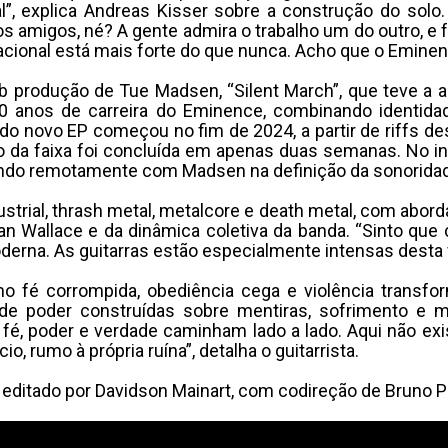
, explica Andreas Kisser sobre a construção do solo.
amigos, né? A gente admira o trabalho um do outro, e fo
nacional está mais forte do que nunca. Acho que o Emine
 produção de Tue Madsen, “Silent March”, que teve a art
anos de carreira do Eminence, combinando identidade
do novo EP começou no fim de 2024, a partir de riffs de
 da faixa foi concluída em apenas duas semanas. No iní
ando remotamente com Madsen na definição da sonoridad
ustrial, thrash metal, metalcore e death metal, com a
an Wallace e da dinâmica coletiva da banda. “Sinto q
rna. As guitarras estão especialmente intensas desta 
mo fé corrompida, obediência cega e violência trans
 de poder construídas sobre mentiras, sofrimento e m
e fé, poder e verdade caminham lado a lado. Aqui não e
 rumo à própria ruína”, detalha o guitarrista.
o e editado por Davidson Mainart, com codireção de Bruno 