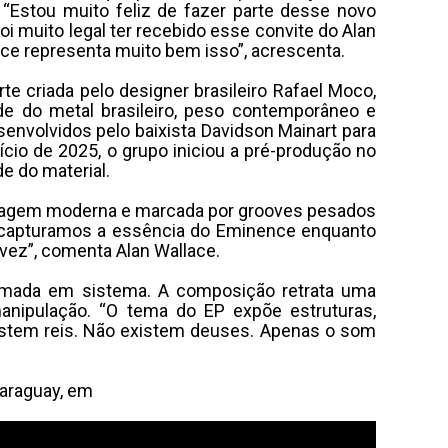
 “Estou muito feliz de fazer parte desse novo
i muito legal ter recebido esse convite do Alan
nce representa muito bem isso”, acrescenta.
e criada pelo designer brasileiro Rafael Moco,
 do metal brasileiro, peso contemporâneo e
senvolvidos pelo baixista Davidson Mainart para
cio de 2025, o grupo iniciou a pré-produção no
e do material.
bordagem moderna e marcada por grooves pesados
ue capturamos a essência do Eminence enquanto
vez”, comenta Alan Wallace.
formada em sistema. A composição retrata uma
anipulação. “O tema do EP expõe estruturas,
xistem reis. Não existem deuses. Apenas o som
Paraguay, em